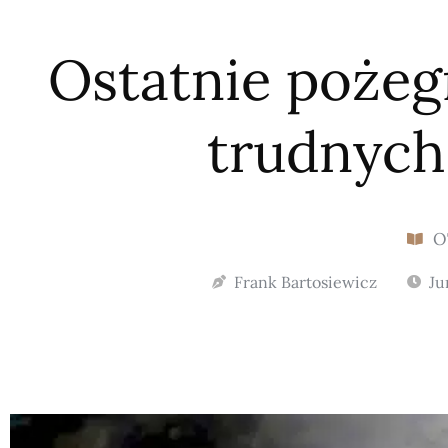
Ostatnie poże
trudnych
O
Frank Bartosiewicz
Ju