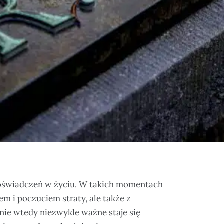
h doświadczeń w życiu. W takich momentach
m i poczuciem straty, ale także z
nie wtedy niezwykle ważne staje się