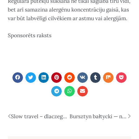
Regulāra putekļu sūkšana ne tikai saglabā tīru vidi,
bet arī samazina alergēnu koncentrāciju gaisā, kas
var būt labvēlīgi cilvēkiem ar astmu vai alergijām.
Sponsorēts raksts
Slow travel – dlaczego coraz częściej wolimy podróżować wolniej, uważniej i bez pośpiechu?
Bursztyn bałtycki — naturalna elegancja w nowoczesnym wydaniu