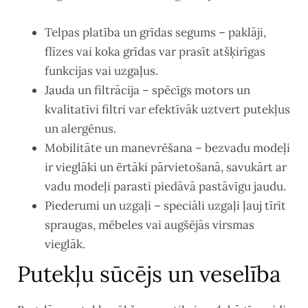
Telpas platība un grīdas segums – paklāji,
flīzes vai koka grīdas var prasīt atšķirīgas
funkcijas vai uzgaļus.
Jauda un filtrācija – spēcīgs motors un
kvalitatīvi filtri var efektīvāk uztvert putekļus
un alergēnus.
Mobilitāte un manevrēšana – bezvadu modeļi
ir vieglāki un ērtāki pārvietošanā, savukārt ar
vadu modeļi parasti piedāvā pastāvīgu jaudu.
Piederumi un uzgaļi – speciāli uzgaļi ļauj tīrīt
spraugas, mēbeles vai augšējās virsmas
vieglāk.
Putekļu sūcējs un veselība