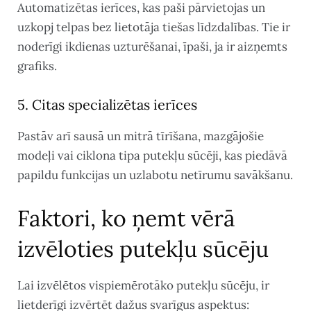
Automatizētas ierīces, kas paši pārvietojas un
uzkopj telpas bez lietotāja tiešas līdzdalības. Tie ir
noderīgi ikdienas uzturēšanai, īpaši, ja ir aizņemts
grafiks.
5. Citas specializētas ierīces
Pastāv arī sausā un mitrā tīrīšana, mazgājošie
modeļi vai ciklona tipa putekļu sūcēji, kas piedāvā
papildu funkcijas un uzlabotu netīrumu savākšanu.
Faktori, ko ņemt vērā
izvēloties putekļu sūcēju
Lai izvēlētos vispiemērotāko putekļu sūcēju, ir
lietderīgi izvērtēt dažus svarīgus aspektus: