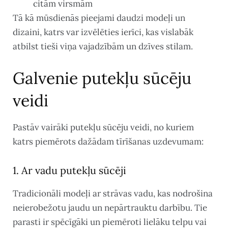
citām virsmām
Tā kā mūsdienās pieejami daudzi modeļi un
dizaini, katrs var izvēlēties ierīci, kas vislabāk
atbilst tieši viņa vajadzībām un dzīves stilam.
Galvenie putekļu sūcēju
veidi
Pastāv vairāki putekļu sūcēju veidi, no kuriem
katrs piemērots dažādam tīrīšanas uzdevumam:
1. Ar vadu putekļu sūcēji
Tradicionāli modeļi ar strāvas vadu, kas nodrošina
neierobežotu jaudu un nepārtrauktu darbību. Tie
parasti ir spēcīgāki un piemēroti lielāku telpu vai