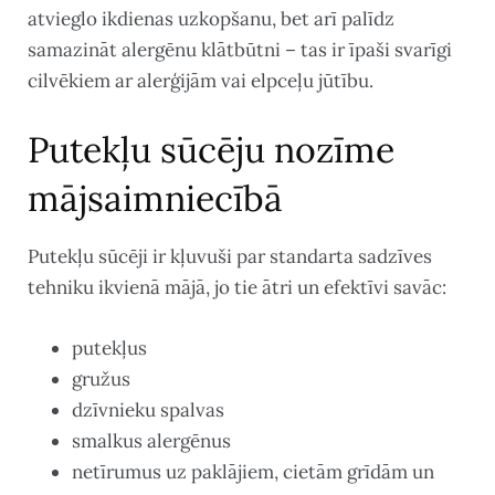
atvieglo ikdienas uzkopšanu, bet arī palīdz
samazināt alergēnu klātbūtni – tas ir īpaši svarīgi
cilvēkiem ar alerģijām vai elpceļu jūtību.
Putekļu sūcēju nozīme
mājsaimniecībā
Putekļu sūcēji ir kļuvuši par standarta sadzīves
tehniku ikvienā mājā, jo tie ātri un efektīvi savāc:
putekļus
gružus
dzīvnieku spalvas
smalkus alergēnus
netīrumus uz paklājiem, cietām grīdām un