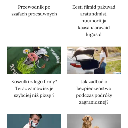
Przewodnik po
Eesti filmid pakuvad
szafach przesuwnych
äratundmist,
huumorit ja
kaasahaaravaid
lugusid
Koszulki z logo firmy?
Jak zadbać o
Teraz zamówisz je
bezpieczeństwo
szybciej niż pizzę ?
podczas podróży
zagranicznej?