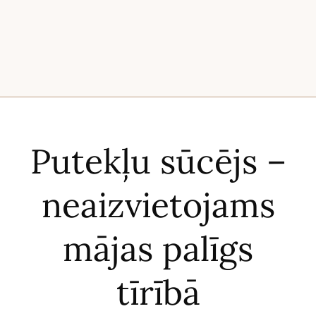
Putekļu sūcējs –
neaizvietojams
mājas palīgs
tīrībā