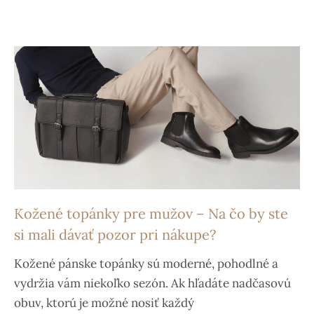
Kožené topánky pre mužov – Na čo by ste
si mali dávať pozor pri nákupe?
Kožené pánske topánky sú moderné, pohodlné a
vydržia vám niekoľko sezón. Ak hľadáte nadčasovú
obuv, ktorú je možné nosiť každý