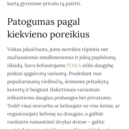
kartą gyvenime privalu tą patirti.
Patogumas pagal
kiekvieno poreikius
Viskas įskaičiuota, jums nereikės rūpintis net
mažiausiomis smulkmenomis ir jokių papildomų
išlaidų. Savo keliautojams
ITAKA
siūlo daugybę
puikiai apgalvotų variantų. Pradedant nuo
populiariausių viešbučių, šeimoms pritaikytų
kurortų ir baigiant išskirtiniais variantais
ieškantiems daugiau prabangos bei privatumo.
Todėl visai nesvarbu ar keliaujate su visa šeima, ar
organizuojate kelionę su draugais, o galbūt
ruošiatės romantinei išvykai dviese – galite