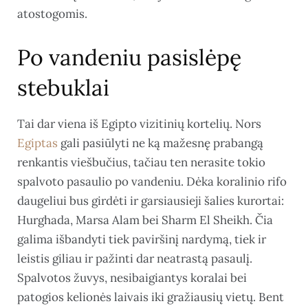
atostogomis.
Po vandeniu pasislėpę
stebuklai
Tai dar viena iš Egipto vizitinių kortelių. Nors
Egiptas
gali pasiūlyti ne ką mažesnę prabangą
renkantis viešbučius, tačiau ten nerasite tokio
spalvoto pasaulio po vandeniu. Dėka koralinio rifo
daugeliui bus girdėti ir garsiausieji šalies kurortai:
Hurghada, Marsa Alam bei Sharm El Sheikh. Čia
galima išbandyti tiek paviršinį nardymą, tiek ir
leistis giliau ir pažinti dar neatrastą pasaulį.
Spalvotos žuvys, nesibaigiantys koralai bei
patogios kelionės laivais iki gražiausių vietų. Bent