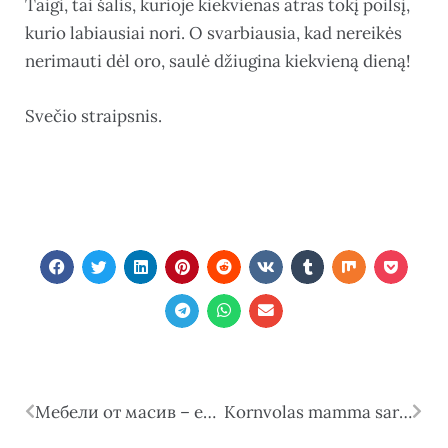
Taigi, tai šalis, kurioje kiekvienas atras tokį poilsį,
kurio labiausiai nori. O svarbiausia, kad nereikės
nerimauti dėl oro, saulė džiugina kiekvieną dieną!
Svečio straipsnis.
Мебели от масив – естествена красота, здравина и дълготрайност за вашия дом
Kornvolas mamma sarīkoja sirsnīgu “Adoptē kucēnu” ballīti, kas satuvināja vietējās ģimenes