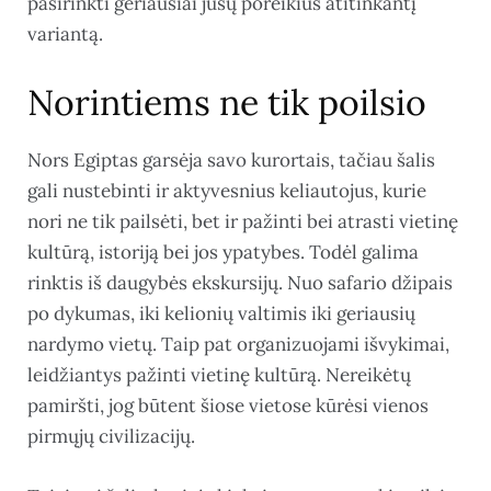
pasirinkti geriausiai jūsų poreikius atitinkantį
variantą.
Norintiems ne tik poilsio
Nors Egiptas garsėja savo kurortais, tačiau šalis
gali nustebinti ir aktyvesnius keliautojus, kurie
nori ne tik pailsėti, bet ir pažinti bei atrasti vietinę
kultūrą, istoriją bei jos ypatybes. Todėl galima
rinktis iš daugybės ekskursijų. Nuo safario džipais
po dykumas, iki kelionių valtimis iki geriausių
nardymo vietų. Taip pat organizuojami išvykimai,
leidžiantys pažinti vietinę kultūrą. Nereikėtų
pamiršti, jog būtent šiose vietose kūrėsi vienos
pirmųjų civilizacijų.