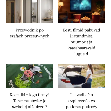
Przewodnik po
Eesti filmid pakuvad
szafach przesuwnych
äratundmist,
huumorit ja
kaasahaaravaid
lugusid
Koszulki z logo firmy?
Jak zadbać o
Teraz zamówisz je
bezpieczeństwo
szybciej niż pizzę ?
podczas podróży