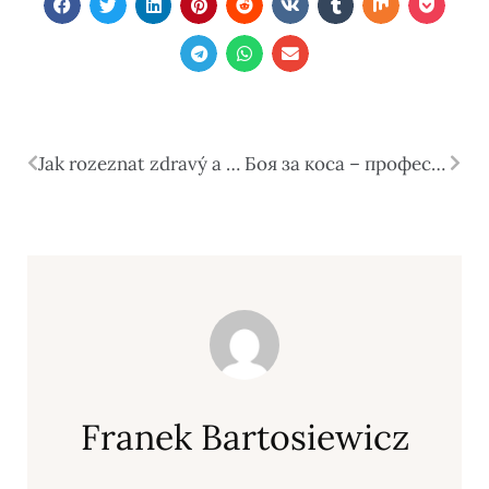
Jak rozeznat zdravý a nezdravý vztah k půjčkám?
Боя за коса – професионалният избор за дълготраен цвят и здрава коса
Franek Bartosiewicz