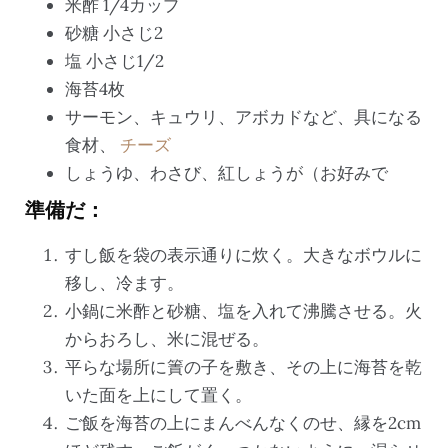
米酢 1/4カップ
砂糖 小さじ2
塩 小さじ1/2
海苔4枚
サーモン、キュウリ、アボカドなど、具になる
食材、
チーズ
しょうゆ、わさび、紅しょうが（お好みで
準備だ：
すし飯を袋の表示通りに炊く。大きなボウルに
移し、冷ます。
小鍋に米酢と砂糖、塩を入れて沸騰させる。火
からおろし、米に混ぜる。
平らな場所に簀の子を敷き、その上に海苔を乾
いた面を上にして置く。
ご飯を海苔の上にまんべんなくのせ、縁を2cm