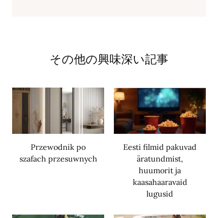
その他の興味深い記事
Przewodnik po
Eesti filmid pakuvad
szafach przesuwnych
äratundmist,
huumorit ja
kaasahaaravaid
lugusid