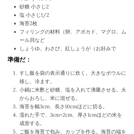
砂糖 小さじ2
塩 小さじ1/2
海苔2枚
フィリングの材料（卵、アボカド、マグロ、ム
ール貝など
しょうゆ、わさび、紅しょうが（お好みで
準備だ：
すし飯を袋の表示通りに炊く。大きなボウルに
移し、冷ます。
小鍋に米酢と砂糖、塩を入れて沸騰させる。火
からおろし、米に混ぜる。
海苔を幅3cm、長さ10cmほどに切る。
濡れた手で、3cm×2cm、厚さ1cmほどの米を
成形する。
ご飯を海苔で包み、カップを作る。海苔の端を