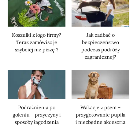
Koszulki z logo firmy?
Jak zadbać o
Teraz zamówisz je
bezpieczeństwo
szybciej niż pizzę ?
podczas podróży
zagranicznej?
Podrażnienia po
Wakacje z psem –
goleniu – przyczyny i
przygotowanie pupila
sposoby łagodzenia
i niezbędne akcesoria