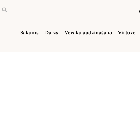
Sākums
Dārzs
Vecāku audzināšana
Virtuve