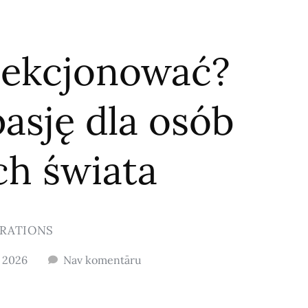
lekcjonować?
asję dla osób
ch świata
IRATIONS
, 2026
Nav komentāru