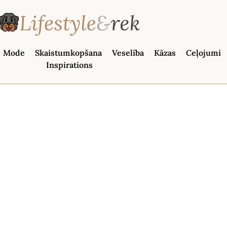
Mode
Skaistumkopšana
Veselība
Kāzas
Ceļojumi
Inspirations