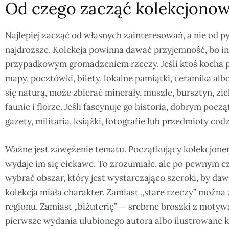
Od czego zacząć kolekcjonow
Najlepiej zacząć od własnych zainteresowań, a nie od py
najdroższe. Kolekcja powinna dawać przyjemność, bo in
przypadkowym gromadzeniem rzeczy. Jeśli ktoś kocha
mapy, pocztówki, bilety, lokalne pamiątki, ceramika albo
się naturą, może zbierać minerały, muszle, bursztyn, ziel
faunie i florze. Jeśli fascynuje go historia, dobrym po
gazety, militaria, książki, fotografie lub przedmioty c
Ważne jest zawężenie tematu. Początkujący kolekcjoner
wydaje im się ciekawe. To zrozumiałe, ale po pewnym c
wybrać obszar, który jest wystarczająco szeroki, by daw
kolekcja miała charakter. Zamiast „stare rzeczy” możn
regionu. Zamiast „biżuterię” — srebrne broszki z motyw
pierwsze wydania ulubionego autora albo ilustrowane k