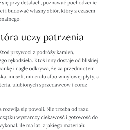
ć się przy detalach, poznawać pochodzenie
ci i budować własny zbiór, który z czasem
onalnego.
która uczy patrzenia
Ktoś przywozi z podróży kamień,
o rękodzieła. Ktoś inny dostaje od bliskiej
iżankę i nagle odkrywa, że za przedmiotem
zka, muszli, minerału albo winylowej płyty, a
yteria, ulubionych sprzedawców i coraz
 rozwija się powoli. Nie trzeba od razu
oczątku wystarczy ciekawość i gotowość do
konał, ile ma lat, z jakiego materiału