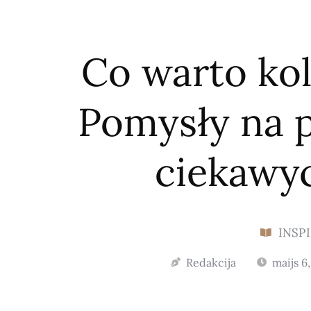
Co warto ko
Pomysły na p
ciekawy
INSP
Redakcija
maijs 6