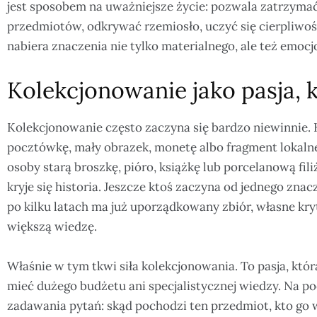
jest sposobem na uważniejsze życie: pozwala zatrzyma
przedmiotów, odkrywać rzemiosło, uczyć się cierpliwoś
nabiera znaczenia nie tylko materialnego, ale też emocj
Kolekcjonowanie jako pasja, 
Kolekcjonowanie często zaczyna się bardzo niewinnie. 
pocztówkę, mały obrazek, monetę albo fragment lokalneg
osoby starą broszkę, pióro, książkę lub porcelanową fil
kryje się historia. Jeszcze ktoś zaczyna od jednego znac
po kilku latach ma już uporządkowany zbiór, własne kr
większą wiedzę.
Właśnie w tym tkwi siła kolekcjonowania. To pasja, która
mieć dużego budżetu ani specjalistycznej wiedzy. Na p
zadawania pytań: skąd pochodzi ten przedmiot, kto go wy