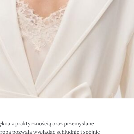
ękna z praktycznością oraz przemyślane
roba pozwala wyglądać schludnie i spójnie