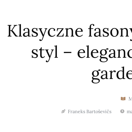
Klasyczne faso
styl – elegan
gard
Franeks Bartoševičs
ma