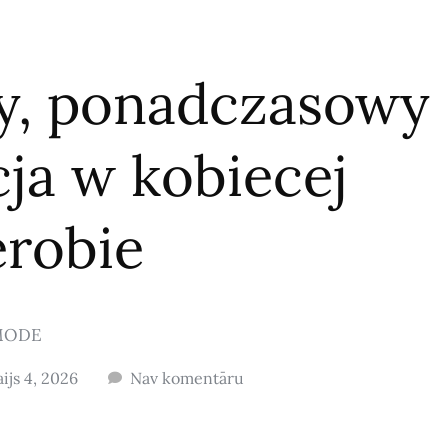
ny, ponadczasowy
cja w kobiecej
erobie
MODE
ijs 4, 2026
Nav komentāru