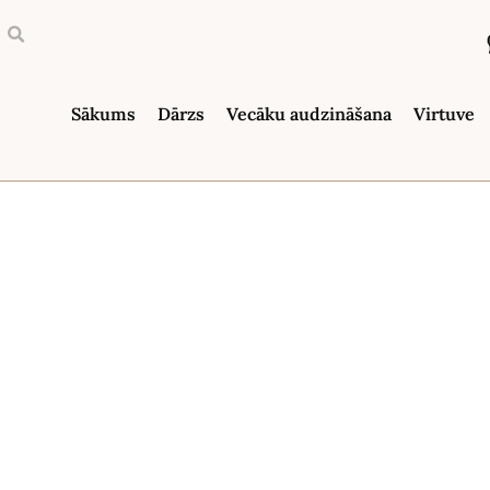
Sākums
Dārzs
Vecāku audzināšana
Virtuve