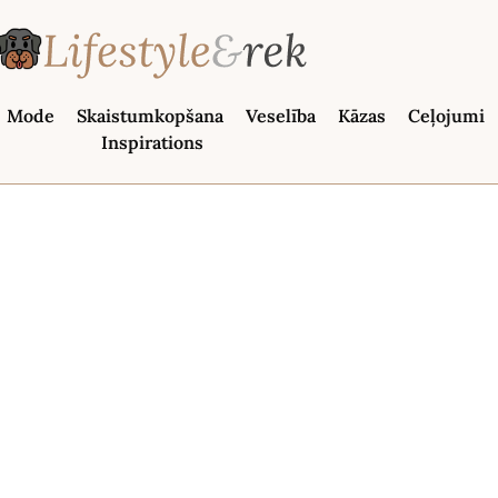
Mode
Skaistumkopšana
Veselība
Kāzas
Ceļojumi
Inspirations