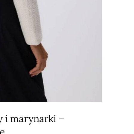
y i marynarki –
je