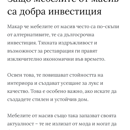
са добра инвестиция
Макар че мебелите от масив често са по-скъпи
от алтернативите, те са дългосрочна
инвестиция. Тяхната издръжливост и
възможност за реставрация ги правят
изключително икономични във времето.
Освен това, те повишават стойността на
интериора и създават усещане за лукс и
качество. Това е особено важно, ако искате да
създадете стилен и устойчив дом.
Мебелите от масив също така запазват своята
актуалност – те не излизат от мода и могат да