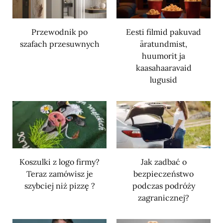
Przewodnik po
Eesti filmid pakuvad
szafach przesuwnych
äratundmist,
huumorit ja
kaasahaaravaid
lugusid
Koszulki z logo firmy?
Jak zadbać o
Teraz zamówisz je
bezpieczeństwo
szybciej niż pizzę ?
podczas podróży
zagranicznej?