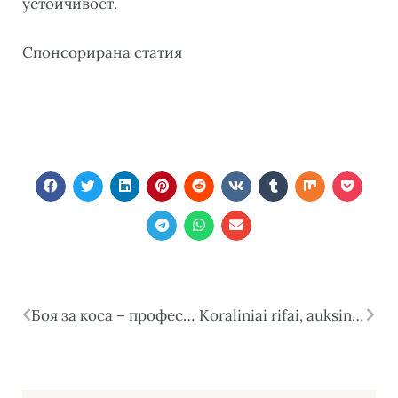
устойчивост.
Спонсорирана статия
Боя за коса – професионалният избор за дълготраен цвят и здрава коса
Koraliniai rifai, auksinis smėlis ir prabangūs viešbučiai – kuo traukia Egiptas?