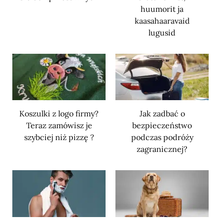
huumorit ja
kaasahaaravaid
lugusid
Koszulki z logo firmy?
Jak zadbać o
Teraz zamówisz je
bezpieczeństwo
szybciej niż pizzę ?
podczas podróży
zagranicznej?