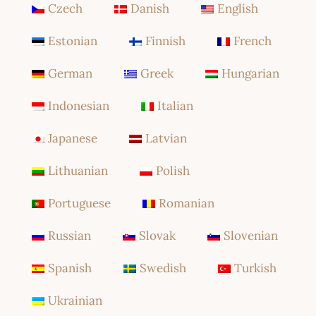
Czech
Danish
English
Estonian
Finnish
French
German
Greek
Hungarian
Indonesian
Italian
Japanese
Latvian
Lithuanian
Polish
Portuguese
Romanian
Russian
Slovak
Slovenian
Spanish
Swedish
Turkish
Ukrainian