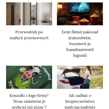
Przewodnik po
Eesti filmid pakuvad
szafach przesuwnych
äratundmist,
huumorit ja
kaasahaaravaid
lugusid
Koszulki z logo firmy?
Jak zadbać o
Teraz zamówisz je
bezpieczeństwo
szybciej niż pizzę ?
podczas podróży