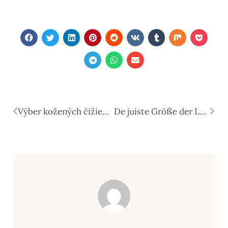
Výber kožených čižiem na jeseň pre štýlovú ženu
De juiste Größe der Luftpolsterversandtaschen wählen