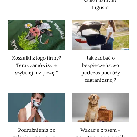
kaasahaaravaid
lugusid
Koszulki z logo firmy?
Jak zadbać o
Teraz zamówisz je
bezpieczeństwo
szybciej niż pizzę ?
podczas podróży
zagranicznej?
Podrażnienia po
Wakacje z psem –