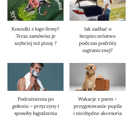
Koszulki z logo firmy?
Jak zadbać o
Teraz zamówisz je
bezpieczeństwo
szybciej niż pizzę ?
podczas podróży
zagranicznej?
Podrażnienia po
Wakacje z psem –
goleniu – przyczyny i
przygotowanie pupila
sposoby łagodzenia
i niezbędne akcesoria