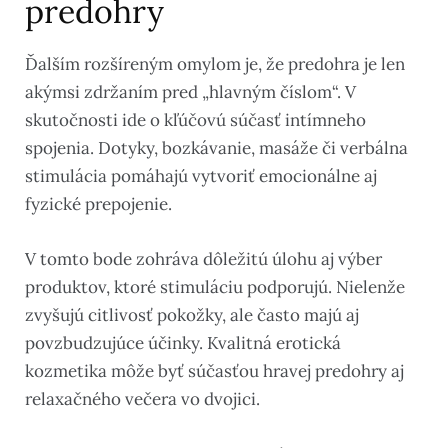
predohry
Ďalším rozšíreným omylom je, že predohra je len
akýmsi zdržaním pred „hlavným číslom“. V
skutočnosti ide o kľúčovú súčasť intímneho
spojenia. Dotyky, bozkávanie, masáže či verbálna
stimulácia pomáhajú vytvoriť emocionálne aj
fyzické prepojenie.
V tomto bode zohráva dôležitú úlohu aj výber
produktov, ktoré stimuláciu podporujú. Nielenže
zvyšujú citlivosť pokožky, ale často majú aj
povzbudzujúce účinky. Kvalitná erotická
kozmetika môže byť súčasťou hravej predohry aj
relaxačného večera vo dvojici.