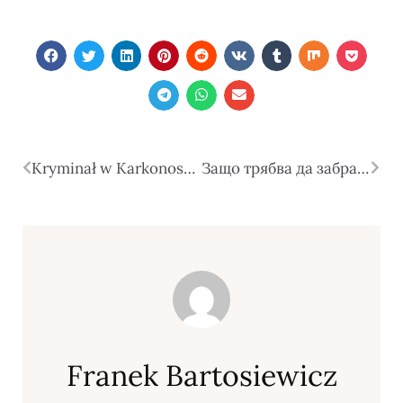
Kryminał w Karkonoszach i innych górach — legendy, tajemnice i mroczny klimat gór
Защо трябва да забравите за трескавата подготовка преди първата среща? Ето трика за магнитно привличане!
Franek Bartosiewicz