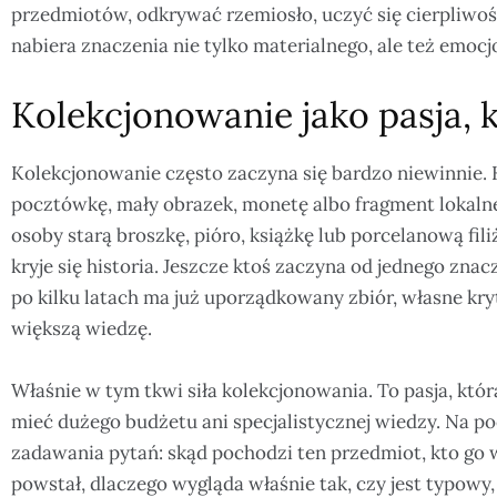
przedmiotów, odkrywać rzemiosło, uczyć się cierpliwoś
nabiera znaczenia nie tylko materialnego, ale też emocj
Kolekcjonowanie jako pasja, 
Kolekcjonowanie często zaczyna się bardzo niewinnie. 
pocztówkę, mały obrazek, monetę albo fragment lokalneg
osoby starą broszkę, pióro, książkę lub porcelanową fil
kryje się historia. Jeszcze ktoś zaczyna od jednego znac
po kilku latach ma już uporządkowany zbiór, własne kr
większą wiedzę.
Właśnie w tym tkwi siła kolekcjonowania. To pasja, która
mieć dużego budżetu ani specjalistycznej wiedzy. Na p
zadawania pytań: skąd pochodzi ten przedmiot, kto go wy
powstał, dlaczego wygląda właśnie tak, czy jest typowy