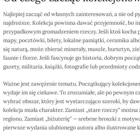
Najlepiej zacząć od własnych zainteresowań, a nie od py
najdroższe. Kolekcja powinna dawać przyjemność, bo in
przypadkowym gromadzeniem rzeczy. Jeśli ktoś kocha
mapy, pocztówki, bilety, lokalne pamiątki, ceramika albo
się naturą, może zbierać minerały, muszle, bursztyn, ziel
faunie i florze. Jeśli fascynuje go historia, dobrym po
gazety, militaria, książki, fotografie lub przedmioty c
Ważne jest zawężenie tematu. Początkujący kolekcjoner
wydaje im się ciekawe. To zrozumiałe, ale po pewnym c
wybrać obszar, który jest wystarczająco szeroki, by daw
kolekcja miała charakter. Zamiast „stare rzeczy” możn
regionu. Zamiast „biżuterię” — srebrne broszki z motyw
pierwsze wydania ulubionego autora albo ilustrowane k