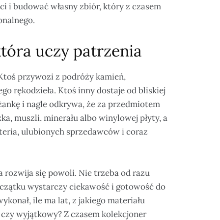
ci i budować własny zbiór, który z czasem
onalnego.
która uczy patrzenia
Ktoś przywozi z podróży kamień,
o rękodzieła. Ktoś inny dostaje od bliskiej
iżankę i nagle odkrywa, że za przedmiotem
zka, muszli, minerału albo winylowej płyty, a
yteria, ulubionych sprzedawców i coraz
 rozwija się powoli. Nie trzeba od razu
oczątku wystarczy ciekawość i gotowość do
konał, ile ma lat, z jakiego materiału
, czy wyjątkowy? Z czasem kolekcjoner