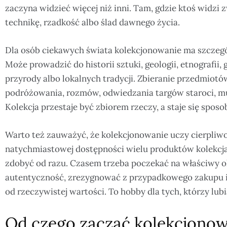
zaczyna widzieć więcej niż inni. Tam, gdzie ktoś widzi z
technikę, rzadkość albo ślad dawnego życia.
Dla osób ciekawych świata kolekcjonowanie ma szczegól
Może prowadzić do historii sztuki, geologii, etnografii, g
przyrody albo lokalnych tradycji. Zbieranie przedmiotów
podróżowania, rozmów, odwiedzania targów staroci, muz
Kolekcja przestaje być zbiorem rzeczy, a staje się spo
Warto też zauważyć, że kolekcjonowanie uczy cierpliw
natychmiastowej dostępności wielu produktów kolekcja 
zdobyć od razu. Czasem trzeba poczekać na właściwy o
autentyczność, zrezygnować z przypadkowego zakupu i
od rzeczywistej wartości. To hobby dla tych, którzy lubią
Od czego zacząć kolekcjonow