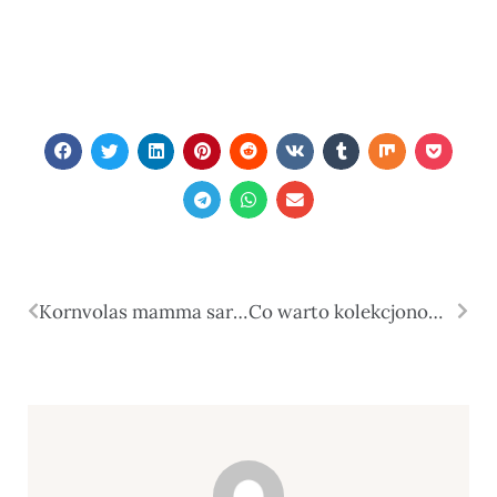
Kornvolas mamma sarīkoja sirsnīgu “Adoptē kucēnu” ballīti, kas satuvināja vietējās ģimenes
Co warto kolekcjonować? Pomysły na pasję dla osób ciekawych świata