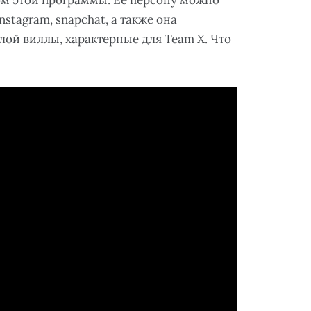
ом этой программы. Ее персону можно
nstagram, snapchat, а также она
елой виллы, характерные для Team X. Что