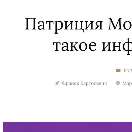
Патриция Мо
такое ин
КУ
Франек Бартосевич
Март