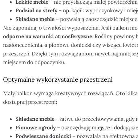
Lekkie meble
– nie przytłaczają małej powierzchni
Podział na strefy
– np. kącik wypoczynkowy i miejs
Składane meble
– pozwalają zaoszczędzić miejsce
Nie zapominaj o trwałości wyposażenia. Jeśli balkon nie
odporne na warunki atmosferyczne
. Rośliny powinny
nasłonecznienia, a pionowe doniczki czy wiszące kwie
przestrzeń. Dzięki tym rozwiązaniom nawet najmniejsz
miejscem do odpoczynku.
Optymalne wykorzystanie przestrzeni
Mały balkon wymaga kreatywnych rozwiązań. Oto kilk
dostępnej przestrzeni:
Składane meble
– łatwe do przechowywania, gdy n
Pionowe ogrody
– oszczędzają miejsce i dodają zie
Podwieszane doniczki
– pozwalają na efektowną a