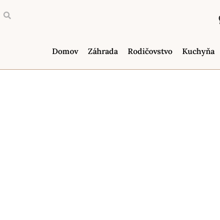
Domov
Záhrada
Rodičovstvo
Kuchyňa