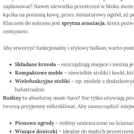
zaplanować! Nawet niewielka przestrzeń w bloku może 
kącika na poranną kawę, przez miniaturowy ogród, aż p
Kluczem do sukcesu jest
sprytna aranżacja
, która poz
centymetr.
Aby stworzyć funkcjonalny i stylowy balkon, warto post
Składane krzesła
– oszczędzają miejsce i można j
Kompaktowe meble
– niewielkie stoliki i ławki, k
Wielofunkcyjne stoliki
– np. modele z dodatkowy
balustradzie.
Rośliny
to absolutny must-have! Nie tylko ożywiają prze
tworzą przyjemny mikroklimat. Aby zaoszczędzić miejs
Pionowe ogrody
– rośliny umieszczone na ścianac
Wiszące doniczki
– idealne do małych przestrzeni