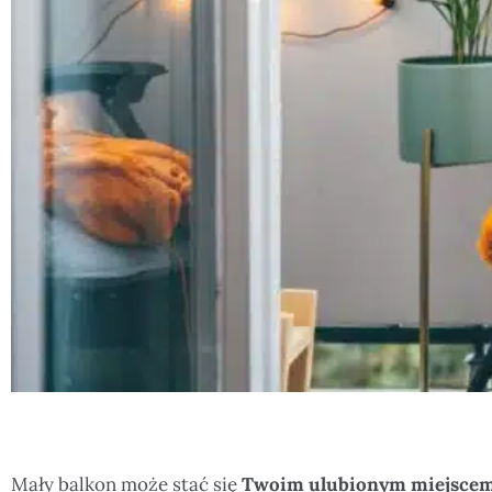
Mały balkon może stać się
Twoim ulubionym miejscem