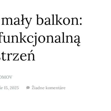
 mały balkon:
funkcjonalną
strzeń
OMOV
ár 15, 2025
Žiadne komentáre