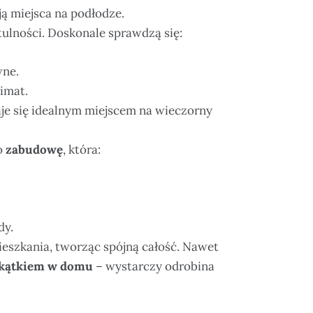
ją miejsca na podłodze.
tulności. Doskonale sprawdzą się:
wne.
imat.
taje się idealnym miejscem na wieczorny
o
zabudowę
, która:
dy.
ieszkania, tworząc spójną całość. Nawet
kątkiem w domu
– wystarczy odrobina