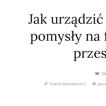
Jak urządzić
pomysły na 
prze
D
Franek Bartosiewicz
janu