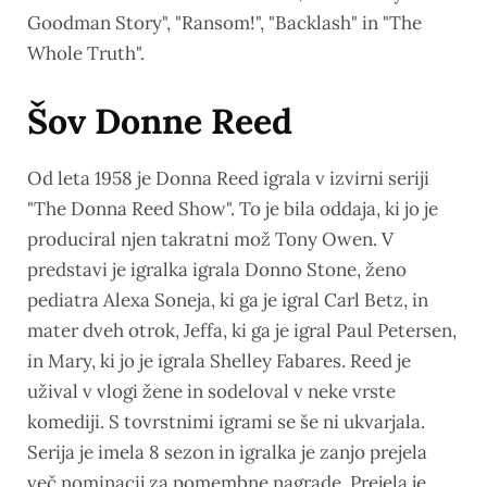
Goodman Story", "Ransom!", "Backlash" in "The
Whole Truth".
Šov Donne Reed
Od leta 1958 je Donna Reed igrala v izvirni seriji
"The Donna Reed Show". To je bila oddaja, ki jo je
produciral njen takratni mož Tony Owen. V
predstavi je igralka igrala Donno Stone, ženo
pediatra Alexa Soneja, ki ga je igral Carl Betz, in
mater dveh otrok, Jeffa, ki ga je igral Paul Petersen,
in Mary, ki jo je igrala Shelley Fabares. Reed je
užival v vlogi žene in sodeloval v neke vrste
komediji. S tovrstnimi igrami se še ni ukvarjala.
Serija je imela 8 sezon in igralka je zanjo prejela
več nominacij za pomembne nagrade. Prejela je