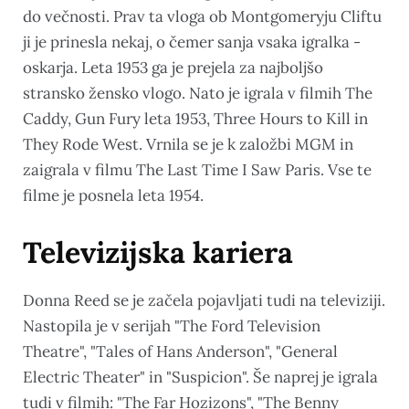
do večnosti. Prav ta vloga ob Montgomeryju Cliftu
ji je prinesla nekaj, o čemer sanja vsaka igralka -
oskarja. Leta 1953 ga je prejela za najboljšo
stransko žensko vlogo. Nato je igrala v filmih The
Caddy, Gun Fury leta 1953, Three Hours to Kill in
They Rode West. Vrnila se je k založbi MGM in
zaigrala v filmu The Last Time I Saw Paris. Vse te
filme je posnela leta 1954.
Televizijska kariera
Donna Reed se je začela pojavljati tudi na televiziji.
Nastopila je v serijah "The Ford Television
Theatre", "Tales of Hans Anderson", "General
Electric Theater" in "Suspicion". Še naprej je igrala
tudi v filmih: "The Far Hozizons", "The Benny