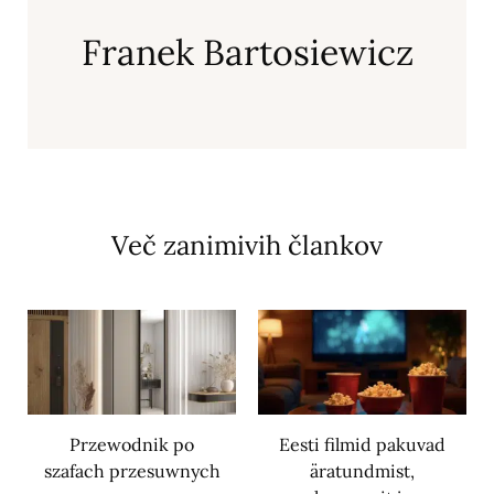
Franek Bartosiewicz
Več zanimivih člankov
Przewodnik po
Eesti filmid pakuvad
szafach przesuwnych
äratundmist,