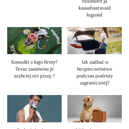
huumorit ja
kaasahaaravaid
lugusid
Koszulki z logo firmy?
Jak zadbać o
Teraz zamówisz je
bezpieczeństwo
szybciej niż pizzę ?
podczas podróży
zagranicznej?