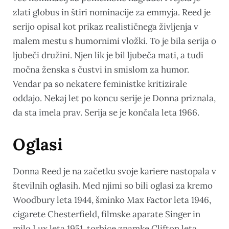
zlati globus in štiri nominacije za emmyja. Reed je
serijo opisal kot prikaz realističnega življenja v
malem mestu s humornimi vložki. To je bila serija o
ljubeči družini. Njen lik je bil ljubeča mati, a tudi
močna ženska s čustvi in smislom za humor.
Vendar pa so nekatere feministke kritizirale
oddajo. Nekaj let po koncu serije je Donna priznala,
da sta imela prav. Serija se je končala leta 1966.
Oglasi
Donna Reed je na začetku svoje kariere nastopala v
številnih oglasih. Med njimi so bili oglasi za kremo
Woodbury leta 1944, šminko Max Factor leta 1946,
cigarete Chesterfield, filmske aparate Singer in
milo Lux leta 1951, torbice znamke Clifton leta