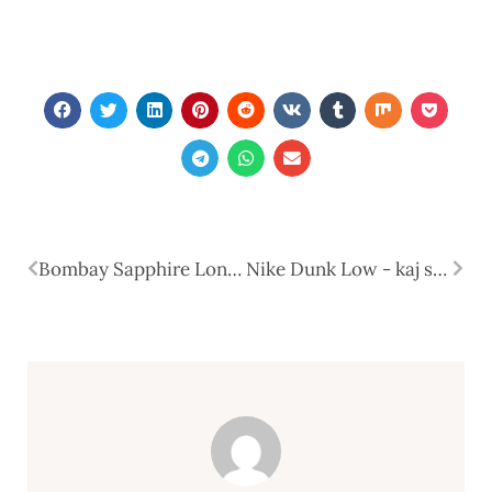
Bombay Sapphire Londony Dry Gin - modro žganje
Nike Dunk Low - kaj so ti čevlji in zakaj so priljubljeni?