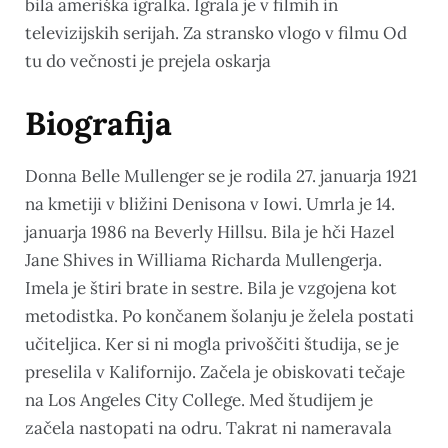
bila ameriška igralka. Igrala je v filmih in
televizijskih serijah. Za stransko vlogo v filmu Od
tu do večnosti je prejela oskarja
Biografija
Donna Belle Mullenger se je rodila 27. januarja 1921
na kmetiji v bližini Denisona v Iowi. Umrla je 14.
januarja 1986 na Beverly Hillsu. Bila je hči Hazel
Jane Shives in Williama Richarda Mullengerja.
Imela je štiri brate in sestre. Bila je vzgojena kot
metodistka. Po končanem šolanju je želela postati
učiteljica. Ker si ni mogla privoščiti študija, se je
preselila v Kalifornijo. Začela je obiskovati tečaje
na Los Angeles City College. Med študijem je
začela nastopati na odru. Takrat ni nameravala