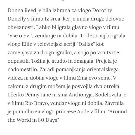
Donna Reed je bila izbrana za vlogo Dorothy
Donelly v filmu Iz srca, ker je imela druge delovne
obveznosti. Lahko bi igrala glavno vlogo v filmu
"Vse o Evi", vendar je ni dobila. Tri leta naj bi igrala
vlogo Ellie v televizijski seriji "Dallas" kot
zamenjava za drugo igralko, a so jo po vrnitvi te
odpustili. Tožila je studio in zmagala. Prejela je
nadomestilo. Zaradi pomanjkanja orientalskega
videza ni dobila vloge v filmu Zmajevo seme. V
zakonu z drugim možem je posvojila dva otroka:
hčerko Penny Jane in sina Anthonyja. Sodelovala je
v filmu Rio Bravo, vendar vloge ni dobila. Zavrnila
je ponudbo za vlogo princese Aude v filmu "Around
the World in 80 Days".