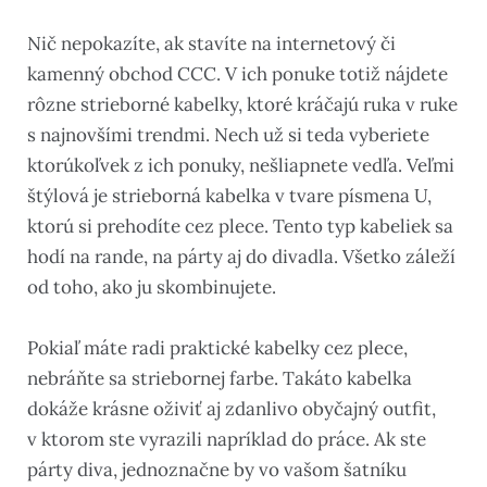
Nič nepokazíte, ak stavíte na internetový či
kamenný obchod CCC. V ich ponuke totiž nájdete
rôzne strieborné kabelky, ktoré kráčajú ruka v ruke
s najnovšími trendmi. Nech už si teda vyberiete
ktorúkoľvek z ich ponuky, nešliapnete vedľa. Veľmi
štýlová je strieborná kabelka v tvare písmena U,
ktorú si prehodíte cez plece. Tento typ kabeliek sa
hodí na rande, na párty aj do divadla. Všetko záleží
od toho, ako ju skombinujete.
Pokiaľ máte radi praktické kabelky cez plece,
nebráňte sa striebornej farbe. Takáto kabelka
dokáže krásne oživiť aj zdanlivo obyčajný outfit,
v ktorom ste vyrazili napríklad do práce. Ak ste
párty diva, jednoznačne by vo vašom šatníku