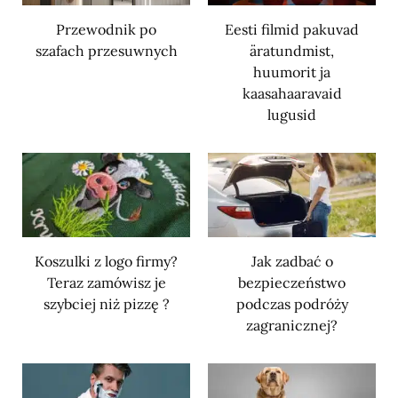
Przewodnik po
Eesti filmid pakuvad
szafach przesuwnych
äratundmist,
huumorit ja
kaasahaaravaid
lugusid
Koszulki z logo firmy?
Jak zadbać o
Teraz zamówisz je
bezpieczeństwo
szybciej niż pizzę ?
podczas podróży
zagranicznej?