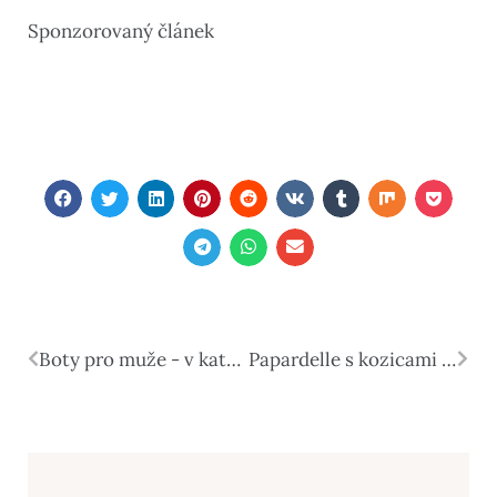
Sponzorovaný článek
Boty pro muže - v katerih modelih letošní podzim nešlápnete vedle?
Papardelle s kozicami - italijanski praznik za brbončice