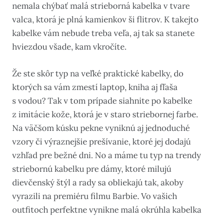
nemala chýbať malá strieborná kabelka v tvare
valca, ktorá je plná kamienkov ši flitrov. K takejto
kabelke vám nebude treba veľa, aj tak sa stanete
hviezdou všade, kam vkročíte.
Že ste skôr typ na veľké praktické kabelky, do
ktorých sa vám zmestí laptop, kniha aj fľaša
s vodou? Tak v tom prípade siahnite po kabelke
z imitácie kože, ktorá je v staro striebornej farbe.
Na väčšom kúsku pekne vyniknú aj jednoduché
vzory či výraznejšie prešívanie, ktoré jej dodajú
vzhľad pre bežné dni. No a máme tu typ na trendy
striebornú kabelku pre dámy, ktoré milujú
dievčenský štýl a rady sa obliekajú tak, akoby
vyrazili na premiéru filmu Barbie. Vo vašich
outfitoch perfektne vynikne malá okrúhla kabelka