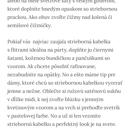
alebo na biele svetrové šaty s veľkým golierom,
ktoré doplníte hnedým opaskom so striebornou
prackou. Ako obuv zvoľte čižmy nad kolená či
semišové čižmičky.
Pokiaľ vás najviac zaujala strieborná kabelka
s flitrami ideálna na párty, doplňte ju čiernymi
šatami, koženou bundičkou a pančuškami so
vzorom. Ak chcete pôsobiť rafinovane,
nezabudnite na opätky. No a ešte máme tip pre
dámy, ktoré chcú so striebornou kabelkou vyzerať
jemne a nežne. Oblečte si ružovú saténovú sukňu
v dĺžke midi, k nej zvoľte blúzku s jemným
kvetinovým vzorom a na vrch si prehoďte svetrík
v pastelovej farbe. No a už si len vezmite
striebornú kabelku a perfektný look je na svete.