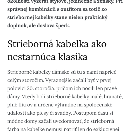
okolností vyzerať štýlovo, jedinečne a žensky. Pri
správnej kombinácii s outfitom sa totiž zo
striebornej kabelky stane nielen praktický
doplnok, ale doslova šperk.
Strieborná kabelka ako
nestarnúca klasika
Strieborné kabelky dámske sú tu s nami naprieč
celým storočím. Výraznejšie začali byť v prvej
polovici 20. storočia, pričom ich nosili len pravé
dámy. Vtedy boli strieborné kabelky malé, hranaté,
plné flitrov a určené výhradne na spoločenské
udalosti ako plesy či svadby. Postupom času si
módne domy začali uvedomovať, že strieborná
farba na kabelke nemusí patriť len do exkluzívnej