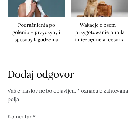
Podrażnienia po
Wakacje z psem –
goleniu – przyczyny i
przygotowanie pupila
sposoby łagodzenia
i niezbędne akcesoria
Dodaj odgovor
Vaš e-naslov ne bo objavljen.
*
označuje zahtevana
polja
Komentar
*