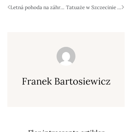
Letná pohoda na záhrade: chvíle, na ktoré sa nezabúda
Tatuaże w Szczecinie – wybierz świadomie, tatuuj z pasją
Franek Bartosiewicz