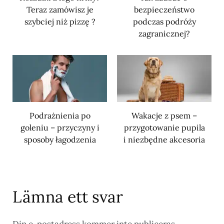
Teraz zamówisz je
bezpieczeństwo
szybciej niż pizzę ?
podczas podróży
zagranicznej?
Podrażnienia po
Wakacje z psem –
goleniu – przyczyny i
przygotowanie pupila
sposoby łagodzenia
i niezbędne akcesoria
Lämna ett svar