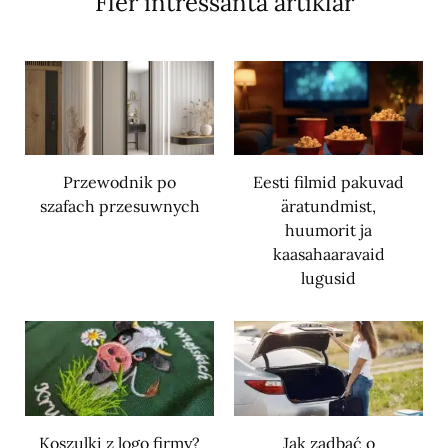
Fler intressanta artiklar
Przewodnik po
Eesti filmid pakuvad
szafach przesuwnych
äratundmist,
huumorit ja
kaasahaaravaid
lugusid
Koszulki z logo firmy?
Jak zadbać o