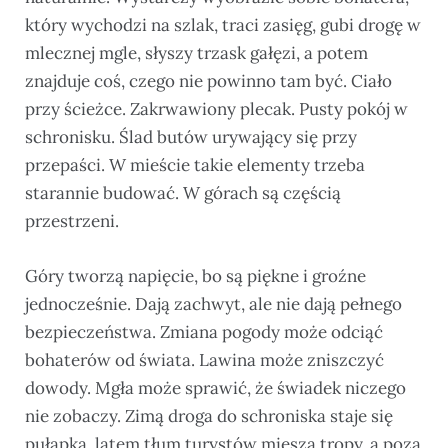
który wychodzi na szlak, traci zasięg, gubi drogę w
mlecznej mgle, słyszy trzask gałęzi, a potem
znajduje coś, czego nie powinno tam być. Ciało
przy ścieżce. Zakrwawiony plecak. Pusty pokój w
schronisku. Ślad butów urywający się przy
przepaści. W mieście takie elementy trzeba
starannie budować. W górach są częścią
przestrzeni.
Góry tworzą napięcie, bo są piękne i groźne
jednocześnie. Dają zachwyt, ale nie dają pełnego
bezpieczeństwa. Zmiana pogody może odciąć
bohaterów od świata. Lawina może zniszczyć
dowody. Mgła może sprawić, że świadek niczego
nie zobaczy. Zimą droga do schroniska staje się
pułapką, latem tłum turystów miesza tropy, a poza