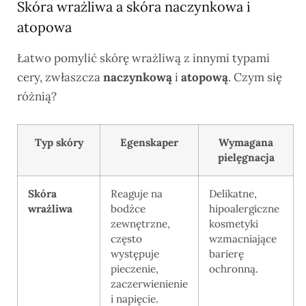
Skóra wrażliwa a skóra naczynkowa i
atopowa
Łatwo pomylić skórę wrażliwą z innymi typami
cery, zwłaszcza
naczynkową
i
atopową
. Czym się
różnią?
Typ skóry
Egenskaper
Wymagana
pielęgnacja
Skóra
Reaguje na
Delikatne,
wrażliwa
bodźce
hipoalergiczne
zewnętrzne,
kosmetyki
często
wzmacniające
występuje
barierę
pieczenie,
ochronną.
zaczerwienienie
i napięcie.