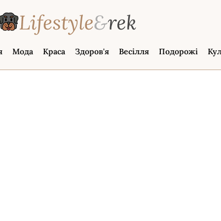
я
Мода
Краса
Здоров'я
Весілля
Подорожі
Ку