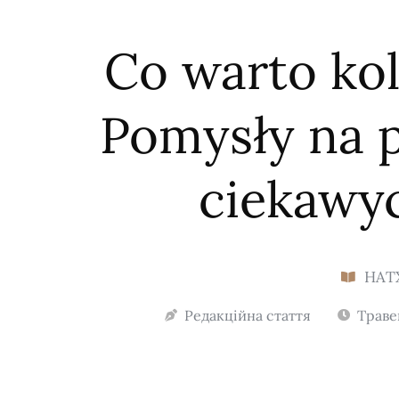
Co warto ko
Pomysły na p
ciekawy
НАТ
Редакційна стаття
Траве