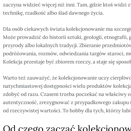
zaczyna widzieć więcej niż inni. Tam, gdzie ktoś widzi z
technikę, rzadkość albo ślad dawnego życia.
Dla osób ciekawych świata kolekcjonowanie ma szczegól
Może prowadzić do historii sztuki, geologii, etnografii, g
przyrody albo lokalnych tradycji. Zbieranie przedmiotów
podróżowania, rozmów, odwiedzania targów staroci, muz
Kolekcja przestaje być zbiorem rzeczy, a staje się spo
Warto też zauważyć, że kolekcjonowanie uczy cierpliw
natychmiastowej dostępności wielu produktów kolekcja 
zdobyć od razu. Czasem trzeba poczekać na właściwy o
autentyczność, zrezygnować z przypadkowego zakupu i
od rzeczywistej wartości. To hobby dla tych, którzy lubią
Od czego zacząć kolekcjonow