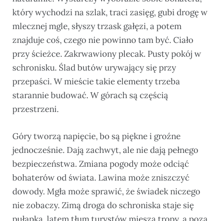
który wychodzi na szlak, traci zasięg, gubi drogę w
mlecznej mgle, słyszy trzask gałęzi, a potem
znajduje coś, czego nie powinno tam być. Ciało
przy ścieżce. Zakrwawiony plecak. Pusty pokój w
schronisku. Ślad butów urywający się przy
przepaści. W mieście takie elementy trzeba
starannie budować. W górach są częścią
przestrzeni.
Góry tworzą napięcie, bo są piękne i groźne
jednocześnie. Dają zachwyt, ale nie dają pełnego
bezpieczeństwa. Zmiana pogody może odciąć
bohaterów od świata. Lawina może zniszczyć
dowody. Mgła może sprawić, że świadek niczego
nie zobaczy. Zimą droga do schroniska staje się
pułapką, latem tłum turystów miesza tropy, a poza