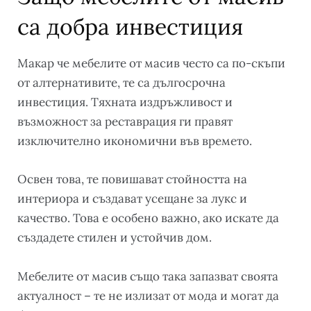
са добра инвестиция
Макар че мебелите от масив често са по-скъпи
от алтернативите, те са дългосрочна
инвестиция. Тяхната издръжливост и
възможност за реставрация ги правят
изключително икономични във времето.
Освен това, те повишават стойността на
интериора и създават усещане за лукс и
качество. Това е особено важно, ако искате да
създадете стилен и устойчив дом.
Мебелите от масив също така запазват своята
актуалност – те не излизат от мода и могат да