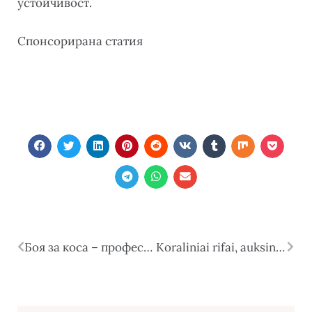
устойчивост.
Спонсорирана статия
Боя за коса – професионалният избор за дълготраен цвят и здрава коса
Koraliniai rifai, auksinis smėlis ir prabangūs viešbučiai – kuo traukia Egiptas?