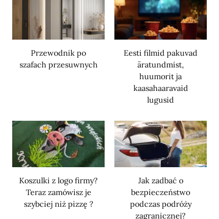
Przewodnik po
Eesti filmid pakuvad
szafach przesuwnych
äratundmist,
huumorit ja
kaasahaaravaid
lugusid
Koszulki z logo firmy?
Jak zadbać o
Teraz zamówisz je
bezpieczeństwo
szybciej niż pizzę ?
podczas podróży
zagranicznej?