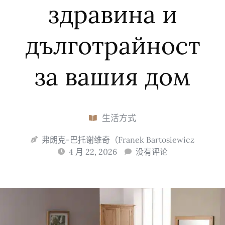
здравина и
дълготрайност
за вашия дом
生活方式
弗朗克-巴托谢维奇（Franek Bartosiewicz
4 月 22, 2026
没有评论