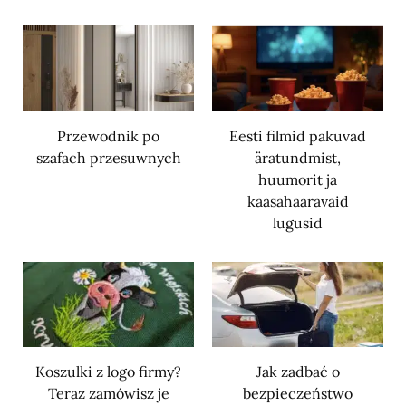
Przewodnik po
Eesti filmid pakuvad
szafach przesuwnych
äratundmist,
huumorit ja
kaasahaaravaid
lugusid
Koszulki z logo firmy?
Jak zadbać o
Teraz zamówisz je
bezpieczeństwo