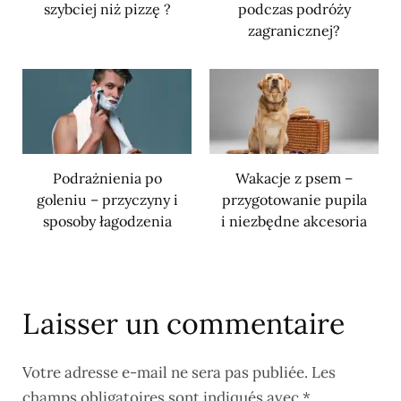
szybciej niż pizzę ?
podczas podróży
zagranicznej?
Podrażnienia po
Wakacje z psem –
goleniu – przyczyny i
przygotowanie pupila
sposoby łagodzenia
i niezbędne akcesoria
Laisser un commentaire
Votre adresse e-mail ne sera pas publiée.
Les
champs obligatoires sont indiqués avec
*