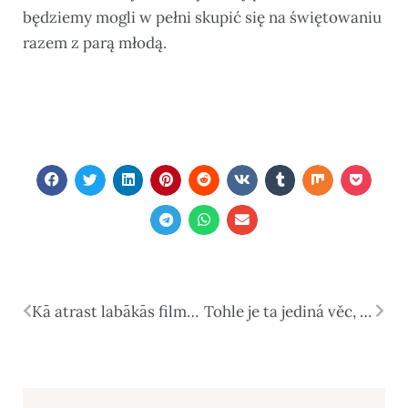
będziemy mogli w pełni skupić się na świętowaniu
razem z parą młodą.
Kā atrast labākās filmas skatīšanai tiešsaistē
Tohle je ta jediná věc, díky které bude váš vztah stabilní a nezničitelný: odpověď odborníků