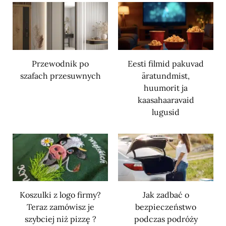
Przewodnik po
Eesti filmid pakuvad
szafach przesuwnych
äratundmist,
huumorit ja
kaasahaaravaid
lugusid
Koszulki z logo firmy?
Jak zadbać o
Teraz zamówisz je
bezpieczeństwo
szybciej niż pizzę ?
podczas podróży