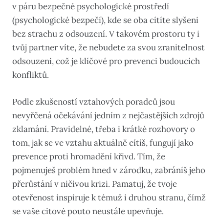
v páru bezpečné psychologické prostředí
(psychologické bezpečí), kde se oba cítíte slyšeni
bez strachu z odsouzení. V takovém prostoru ty i
tvůj partner víte, že nebudete za svou zranitelnost
odsouzeni, což je klíčové pro prevenci budoucích
konfliktů.
Podle zkušeností vztahových poradců jsou
nevyřčená očekávání jedním z nejčastějších zdrojů
zklamání. Pravidelné, třeba i krátké rozhovory o
tom, jak se ve vztahu aktuálně cítíš, fungují jako
prevence proti hromadění křivd. Tím, že
pojmenuješ problém hned v zárodku, zabráníš jeho
přerůstání v ničivou krizi. Pamatuj, že tvoje
otevřenost inspiruje k témuž i druhou stranu, čímž
se vaše citové pouto neustále upevňuje.