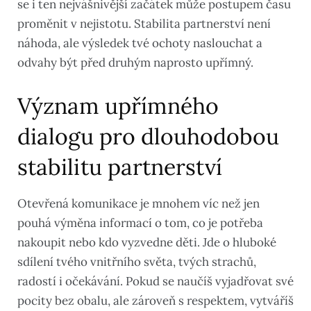
se i ten nejvášnivější začátek může postupem času
proměnit v nejistotu. Stabilita partnerství není
náhoda, ale výsledek tvé ochoty naslouchat a
odvahy být před druhým naprosto upřímný.
Význam upřímného
dialogu pro dlouhodobou
stabilitu partnerství
Otevřená komunikace je mnohem víc než jen
pouhá výměna informací o tom, co je potřeba
nakoupit nebo kdo vyzvedne děti. Jde o hluboké
sdílení tvého vnitřního světa, tvých strachů,
radostí i očekávání. Pokud se naučíš vyjadřovat své
pocity bez obalu, ale zároveň s respektem, vytváříš