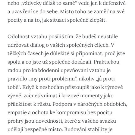
nebo „vždycky děláš to samé“ vede jen k defenzivě
a uzavření se do sebe. Místo toho se zaměř na své
pocity a na to, jak situaci společně zlepšit.
Odolnost vztahu posílíš tím, že budeš neustále
udržovat dialog o vašich společných cílech. V
těžkých časech je důležité si připomínat, proč jste
spolu a co jste už společně dokázali. Praktickou
radou pro každodenní upevňování vztahu je
pravidlo „my proti problému“, nikoliv „já proti
tobě“. Když k neshodám přistoupíš jako k týmové
výzvě, začneš vnímat i krizové momenty jako
příležitost k růstu. Podpora v náročných obdobích,
empatie a ochota ke kompromisu bez pocitu
prohry jsou dovednosti, které z vašeho svazku
udělají bezpečné místo. Budování stability je