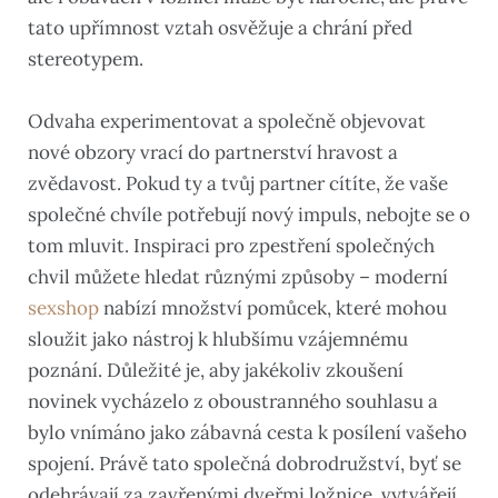
tato upřímnost vztah osvěžuje a chrání před
stereotypem.
Odvaha experimentovat a společně objevovat
nové obzory vrací do partnerství hravost a
zvědavost. Pokud ty a tvůj partner cítíte, že vaše
společné chvíle potřebují nový impuls, nebojte se o
tom mluvit. Inspiraci pro zpestření společných
chvil můžete hledat různými způsoby – moderní
sexshop
nabízí množství pomůcek, které mohou
sloužit jako nástroj k hlubšímu vzájemnému
poznání. Důležité je, aby jakékoliv zkoušení
novinek vycházelo z oboustranného souhlasu a
bylo vnímáno jako zábavná cesta k posílení vašeho
spojení. Právě tato společná dobrodružství, byť se
odehrávají za zavřenými dveřmi ložnice, vytvářejí