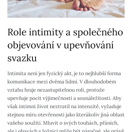
Role intimity a společného
objevování v upevňování
svazku
Intimita není jen fyzický akt, je to nejhlubší forma
komunikace mezi dvěma lidmi. V dlouhodobém
vztahu hraje nezastupitelnou roli, protože
upevňuje pocit výjimečnosti a sounáležitosti. Aby
však intimní život neztratil na intenzitě, vyžaduje
stejnou míru otevřenosti jako kterákoliv jiná oblast
vašeho soužití. Mluvit o svých touhách, přáních,
ale i obavách v ložnici může být náročné, ale právě