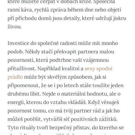
které můžete čerpat v dobách krize. Společná
ranní káva, rychlá zpráva během dne nebo objetí
při příchodu domů jsou detaily, které udržují jiskru
živou.
Investice do společné radosti může mít mnoho
podob. Někdy stačí překvapit partnera malou
pozorností, která podtrhne vaši vzájemnou
přitažlivost. Například kvalitní a
sexy spodní
prádlo
může být skvělým způsobem, jak si
připomenout, že se i po letech stále toužíte jeden
druhému líbit. Nejde o materiální hodnotu, ale o
energii, kterou do vztahu vkládáš. Když věnuješ
pozornost tomu, co má tvůj partner rád a jak ho
můžeš potěšit, vytváříš síť pozitivních zážitků.
Tyto rituály tvoří bezpečný přístav, do kterého se