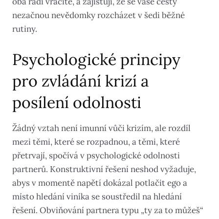
oba rádi vracíte, a zajišťují, že se vaše cesty
nezačnou nevědomky rozcházet v šedi běžné
rutiny.
Psychologické principy
pro zvládání krizí a
posílení odolnosti
Žádný vztah není imunní vůči krizím, ale rozdíl
mezi těmi, které se rozpadnou, a těmi, které
přetrvají, spočívá v psychologické odolnosti
partnerů. Konstruktivní řešení neshod vyžaduje,
abys v momentě napětí dokázal potlačit ego a
místo hledání viníka se soustředil na hledání
řešení. Obviňování partnera typu „ty za to můžeš“