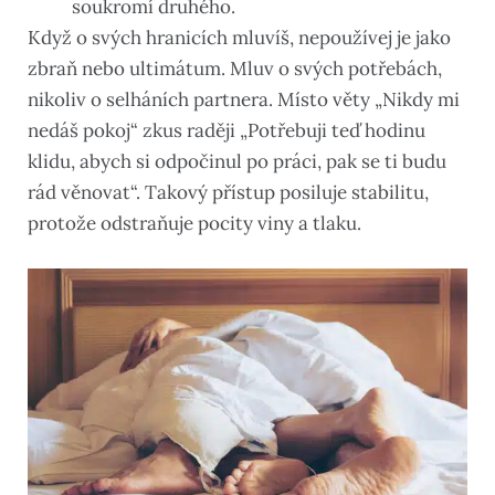
soukromí druhého.
Když o svých hranicích mluvíš, nepoužívej je jako
zbraň nebo ultimátum. Mluv o svých potřebách,
nikoliv o selháních partnera. Místo věty „Nikdy mi
nedáš pokoj“ zkus raději „Potřebuji teď hodinu
klidu, abych si odpočinul po práci, pak se ti budu
rád věnovat“. Takový přístup posiluje stabilitu,
protože odstraňuje pocity viny a tlaku.