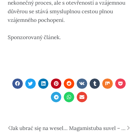
nekonečný proces, ale s otevřeností a vzájemnou
důvěrou se stává smysluplnou cestou plnou
vzájemného pochopení.
Sponzorovaný článek.
Jak ubrać się na wesele? Praktyczny poradnik dla gości
Magamistuba suvel – kuidas see sisustada nii, et kuumadel öödel hästi magada saaks?