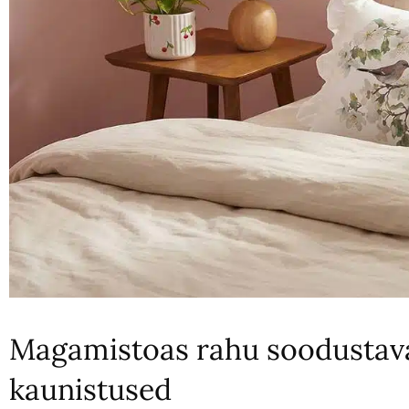
Magamistoas rahu soodustava
kaunistused