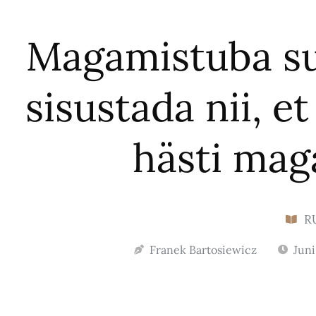
Magamistuba su
sisustada nii, 
hästi mag
R
Franek Bartosiewicz
Juni