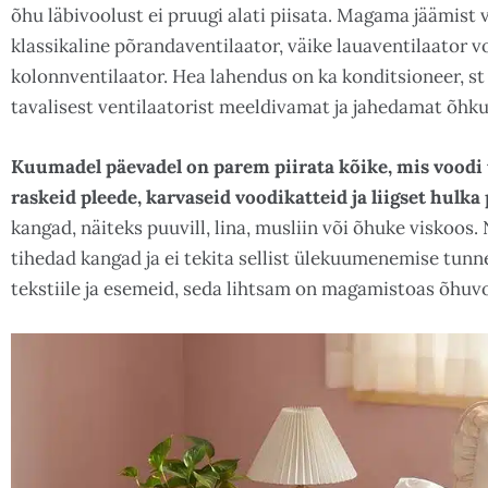
õhu läbivoolust ei pruugi alati piisata. Magama jäämist 
klassikaline põrandaventilaator, väike lauaventilaator 
kolonnventilaator. Hea lahendus on ka konditsioneer, s
tavalisest ventilaatorist meeldivamat ja jahedamat õhku
Kuumadel päevadel on parem piirata kõike, mis voodi 
raskeid pleede, karvaseid voodikatteid ja liigset hulka 
kangad, näiteks puuvill, lina, musliin või õhuke viskoo
tihedad kangad ja ei tekita sellist ülekuumenemise tun
tekstiile ja esemeid, seda lihtsam on magamistoas õhuvo