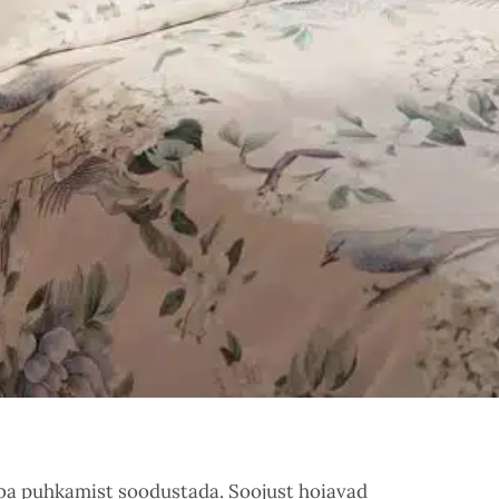
ba puhkamist soodustada. Soojust hoiavad