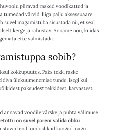
õhuvoolu piiravad rasked voodikatted ja
 tumedad värvid, liiga palju aksessuaare
b suvel magamistuba sisustada nii, et seal
alselt kerge ja rahustav. Anname nõu, kuidas
gemata ette valmistada.
gamistuppa sobib?
oksul kokkupuutes. Paks tekk, raske
eldiva ülekuumenemise tunde, isegi kui
kõikidest paksudest tekkidest, karvastest
id annavad voodile värske ja puhta välimuse
eetõttu
on suvel parem valida õhku
ustavad end looduslikud kangad, nagu