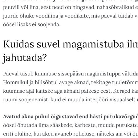
puuvill või lina, sest need on hingavad, nahasõbralikud eg
juurde õhuke voodilina ja voodikate, mis päeval täidab v
öösel lisaks ei soojenda.
Kuidas suvel magamistuba il
jahutada?
Päeval tasub kuumuse sissepääsu magamistuppa vältida, õ
Hommikul ja hilisõhtul avage aknad, tekitage tuuletõm
kuumuse ajal kaitske aga aknaid päikese eest. Kerged kar
ruumi soojenemist, kuid ei muuda interjööri visuaalselt
Avatud akna puhul õigustavad end hästi putukavõrgud
öösel õhutada ilma sääskede, kärbeste, muude putukate 
eriti oluline, kui aken avaneb roheluse, näiteks aia või 