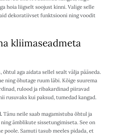
a hoia liigselt soojust kinni. Valige selle
aid dekoratiivset funktsiooni ning voodit
ma kliimaseadmeta
htul aga aidata sellel sealt välja pääseda.
me ning õhutage ruum läbi. Kõige suurema
dinad, rulood ja ribakardinad piiravad
 nii rusuvaks kui paksud, tumedad kangad.
.
Tänu neile saab magamistuba õhtul ja
ning ämblikute sissetungimiseta. See on
õue poole. Samuti tasub meeles pidada, et