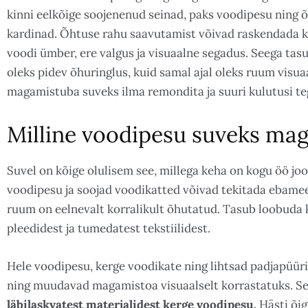
kinni eelkõige soojenenud seinad, paks voodipesu ning 
kardinad. Õhtuse rahu saavutamist võivad raskendada ka
voodi ümber, ere valgus ja visuaalne segadus. Seega tasu
oleks pidev õhuringlus, kuid samal ajal oleks ruum visua
magamistuba suveks ilma remondita ja suuri kulutusi te
Milline voodipesu suveks ma
Suvel on kõige olulisem see, millega keha on kogu öö jo
voodipesu ja soojad voodikatted võivad tekitada ebame
ruum on eelnevalt korralikult õhutatud. Tasub loobuda 
pleedidest ja tumedatest tekstiilidest.
Hele voodipesu, kerge voodikate ning lihtsad padjapüür
ning muudavad magamistoa visuaalselt korrastatuks. S
läbilaskvatest materjalidest kerge voodipesu.
Hästi õig