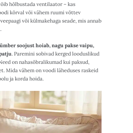
võib hõlbustada ventilaator – kas
voodi kõrval või vähem ruumi võttev
t veepaagi või külmakehaga seade, mis annab
.
ümber soojust hoiab, nagu pakse vaipu,
patju
. Paremini sobivad kerged looduslikud
s. Need on nahasõbralikumad kui paksud,
net. Mida vähem on voodi läheduses raskeid
olu ja korda hoida.