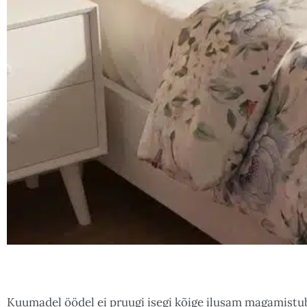
Kuumadel öödel ei pruugi isegi kõige ilusam magamistu