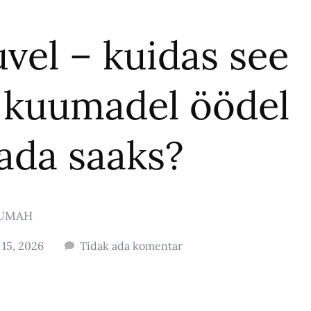
vel – kuidas see
et kuumadel öödel
ada saaks?
UMAH
 15, 2026
Tidak ada komentar