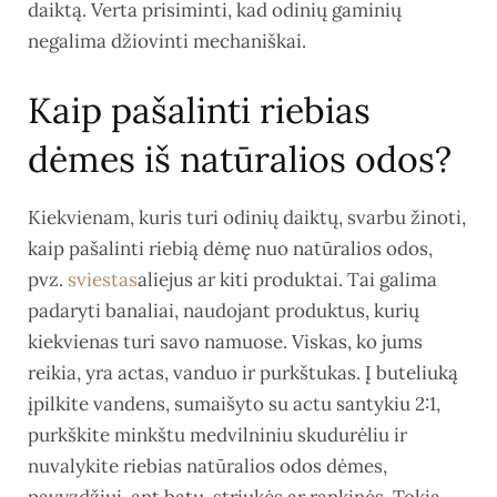
daiktą. Verta prisiminti, kad odinių gaminių
negalima džiovinti mechaniškai.
Kaip pašalinti riebias
dėmes iš natūralios odos?
Kiekvienam, kuris turi odinių daiktų, svarbu žinoti,
kaip pašalinti riebią dėmę nuo natūralios odos,
pvz.
sviestas
aliejus ar kiti produktai. Tai galima
padaryti banaliai, naudojant produktus, kurių
kiekvienas turi savo namuose. Viskas, ko jums
reikia, yra actas, vanduo ir purkštukas. Į buteliuką
įpilkite vandens, sumaišyto su actu santykiu 2:1,
purkškite minkštu medvilniniu skudurėliu ir
nuvalykite riebias natūralios odos dėmes,
pavyzdžiui, ant batų, striukės ar rankinės. Tokią