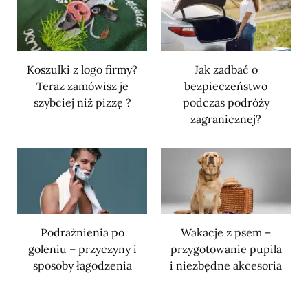
Koszulki z logo firmy?
Jak zadbać o
Teraz zamówisz je
bezpieczeństwo
szybciej niż pizzę ?
podczas podróży
zagranicznej?
Podrażnienia po
Wakacje z psem –
goleniu – przyczyny i
przygotowanie pupila
sposoby łagodzenia
i niezbędne akcesoria