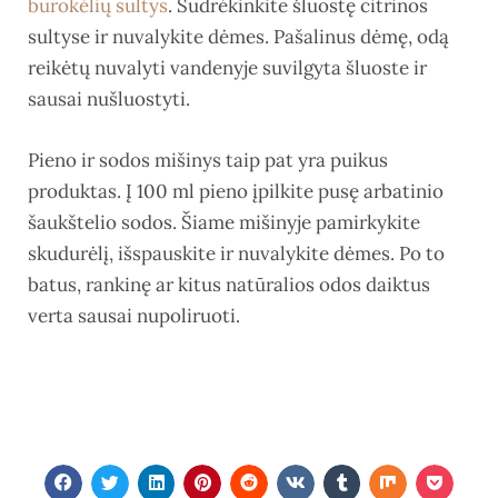
burokėlių sultys
. Sudrėkinkite šluostę citrinos
sultyse ir nuvalykite dėmes. Pašalinus dėmę, odą
reikėtų nuvalyti vandenyje suvilgyta šluoste ir
sausai nušluostyti.
Pieno ir sodos mišinys taip pat yra puikus
produktas. Į 100 ml pieno įpilkite pusę arbatinio
šaukštelio sodos. Šiame mišinyje pamirkykite
skudurėlį, išspauskite ir nuvalykite dėmes. Po to
batus, rankinę ar kitus natūralios odos daiktus
verta sausai nupoliruoti.