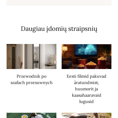
Daugiau įdomių straipsnių
Przewodnik po
Eesti filmid pakuvad
szafach przesuwnych
äratundmist,
huumorit ja
kaasahaaravaid
lugusid