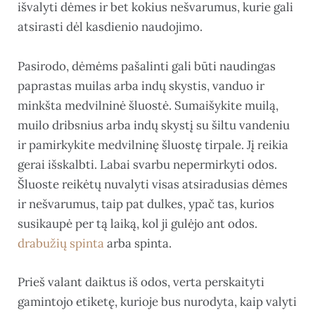
išvalyti dėmes ir bet kokius nešvarumus, kurie gali
atsirasti dėl kasdienio naudojimo.
Pasirodo, dėmėms pašalinti gali būti naudingas
paprastas muilas arba indų skystis, vanduo ir
minkšta medvilninė šluostė. Sumaišykite muilą,
muilo dribsnius arba indų skystį su šiltu vandeniu
ir pamirkykite medvilninę šluostę tirpale. Jį reikia
gerai išskalbti. Labai svarbu nepermirkyti odos.
Šluoste reikėtų nuvalyti visas atsiradusias dėmes
ir nešvarumus, taip pat dulkes, ypač tas, kurios
susikaupė per tą laiką, kol ji gulėjo ant odos.
drabužių spinta
arba spinta.
Prieš valant daiktus iš odos, verta perskaityti
gamintojo etiketę, kurioje bus nurodyta, kaip valyti