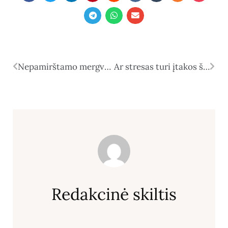
Nepamirštamo mergvakario idėjos Ščecine
Ar stresas turi įtakos šlapimo nelaikymui?
Redakcinė skiltis