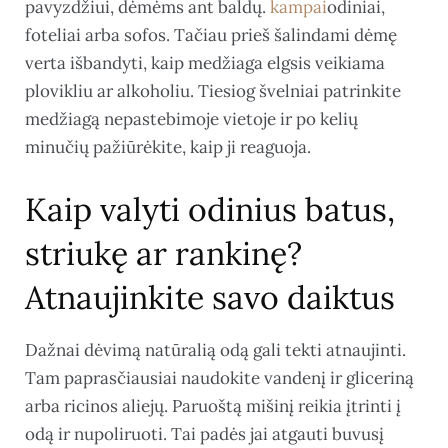
pavyzdžiui, dėmėms ant baldų.
kampai
odiniai,
foteliai arba sofos. Tačiau prieš šalindami dėmę
verta išbandyti, kaip medžiaga elgsis veikiama
plovikliu ar alkoholiu. Tiesiog švelniai patrinkite
medžiagą nepastebimoje vietoje ir po kelių
minučių pažiūrėkite, kaip ji reaguoja.
Kaip valyti odinius batus,
striukę ar rankinę?
Atnaujinkite savo daiktus
Dažnai dėvimą natūralią odą gali tekti atnaujinti.
Tam paprasčiausiai naudokite vandenį ir gliceriną
arba ricinos aliejų. Paruoštą mišinį reikia įtrinti į
odą ir nupoliruoti. Tai padės jai atgauti buvusį