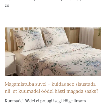
co
Magamistuba suvel – kuidas see sisustada
nii, et kuumadel öödel hästi magada saaks?
Kuumadel öödel ei pruugi isegi kõige ilusam