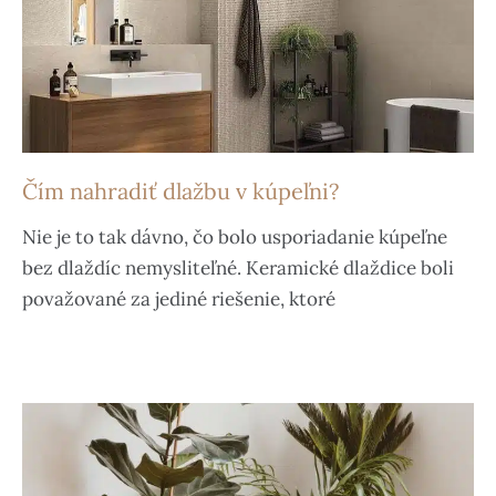
Čím nahradiť dlažbu v kúpeľni?
Nie je to tak dávno, čo bolo usporiadanie kúpeľne
bez dlaždíc nemysliteľné. Keramické dlaždice boli
považované za jediné riešenie, ktoré