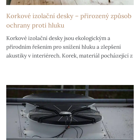
Korkové izolační desky – přirozený způsob
ochrany proti hluku
Korkové izolační desky jsou ekologickým a
přírodním řešením pro snížení hluku a zlepšení
akustiky v interiérech. Korek, materiál pocházející z