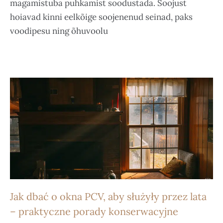
magamistuba puhkamist soodustada. Soojust
hoiavad kinni eelkõige soojenenud seinad, paks
voodipesu ning õhuvoolu
Jak dbać o okna PCV, aby służyły przez lata
– praktyczne porady konserwacyjne