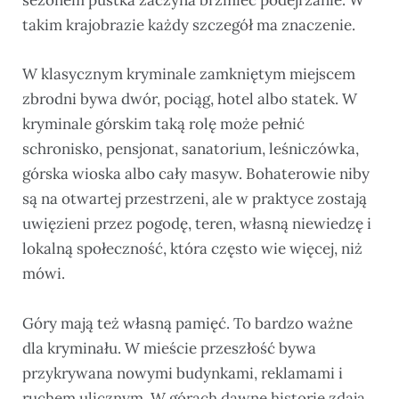
sezonem pustka zaczyna brzmieć podejrzanie. W
takim krajobrazie każdy szczegół ma znaczenie.
W klasycznym kryminale zamkniętym miejscem
zbrodni bywa dwór, pociąg, hotel albo statek. W
kryminale górskim taką rolę może pełnić
schronisko, pensjonat, sanatorium, leśniczówka,
górska wioska albo cały masyw. Bohaterowie niby
są na otwartej przestrzeni, ale w praktyce zostają
uwięzieni przez pogodę, teren, własną niewiedzę i
lokalną społeczność, która często wie więcej, niż
mówi.
Góry mają też własną pamięć. To bardzo ważne
dla kryminału. W mieście przeszłość bywa
przykrywana nowymi budynkami, reklamami i
ruchem ulicznym. W górach dawne historie zdają