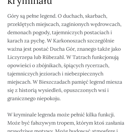
kryminału
Góry są pełne legend. O duchach, skarbach,
przeklętych miejscach, zaginionych wędrowcach,
demonach pogody, tajemniczych postaciach i
karach za pychę. W Karkonoszach szczególnie
ważna jest postać Ducha Gór, znanego także jako
Liczyrzepa lub Rübezahl. W Tatrach funkcjonują
opowieści o zbójnikach, śpiących rycerzach,
tajemniczych jeziorach i niebezpiecznych
miejscach. W Bieszczadach pamięć legend miesza
się z historią wysiedleń, opuszczonych wsi i
granicznego niepokoju.
W kryminale legenda może pełnić kilka funkcji.
Może być fałszywym tropem, którym ktoś zasłania
prawdziwe motywy. Może budować atmosferę i