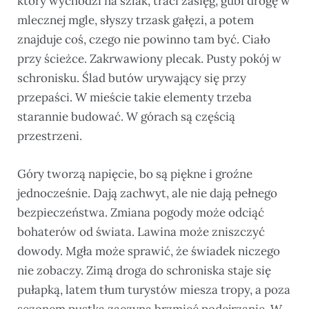
który wychodzi na szlak, traci zasięg, gubi drogę w
mlecznej mgle, słyszy trzask gałęzi, a potem
znajduje coś, czego nie powinno tam być. Ciało
przy ścieżce. Zakrwawiony plecak. Pusty pokój w
schronisku. Ślad butów urywający się przy
przepaści. W mieście takie elementy trzeba
starannie budować. W górach są częścią
przestrzeni.
Góry tworzą napięcie, bo są piękne i groźne
jednocześnie. Dają zachwyt, ale nie dają pełnego
bezpieczeństwa. Zmiana pogody może odciąć
bohaterów od świata. Lawina może zniszczyć
dowody. Mgła może sprawić, że świadek niczego
nie zobaczy. Zimą droga do schroniska staje się
pułapką, latem tłum turystów miesza tropy, a poza