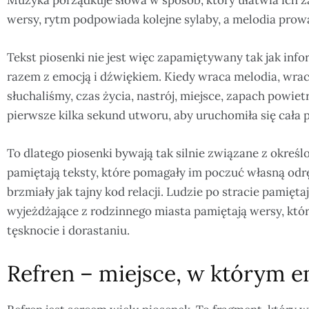
wersy, rytm podpowiada kolejne sylaby, a melodia prowa
Tekst piosenki nie jest więc zapamiętywany tak jak inf
razem z emocją i dźwiękiem. Kiedy wraca melodia, wraca 
słuchaliśmy, czas życia, nastrój, miejsce, zapach powie
pierwsze kilka sekund utworu, aby uruchomiła się cała 
To dlatego piosenki bywają tak silnie związane z okreś
pamiętają teksty, które pomagały im poczuć własną odr
brzmiały jak tajny kod relacji. Ludzie po stracie pamięt
wyjeżdżające z rodzinnego miasta pamiętają wersy, które
tęsknocie i dorastaniu.
Refren – miejsce, w którym e