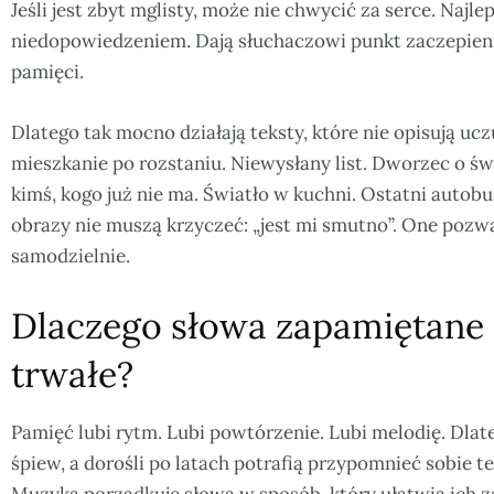
Jeśli jest zbyt mglisty, może nie chwycić za serce. Naj
niedopowiedzeniem. Dają słuchaczowi punkt zaczepienia
pamięci.
Dlatego tak mocno działają teksty, które nie opisują ucz
mieszkanie po rozstaniu. Niewysłany list. Dworzec o świ
kimś, kogo już nie ma. Światło w kuchni. Ostatni autob
obrazy nie muszą krzyczeć: „jest mi smutno”. One poz
samodzielnie.
Dlaczego słowa zapamiętane z
trwałe?
Pamięć lubi rytm. Lubi powtórzenie. Lubi melodię. Dlate
śpiew, a dorośli po latach potrafią przypomnieć sobie tek
Muzyka porządkuje słowa w sposób, który ułatwia ich 