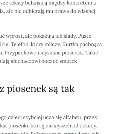
lepsze teksty balansują między konkretem a
, ale nie odbierają mu prawa do własnej
uć wprost, ale pokazują ich ślady. Puste
cie. Telefon, który milczy. Kurtka pachnąca
us. Przypadkowo usłyszana piosenka. Takie
walają słuchaczowi poczuć smutek
 piosenek są tak
go dzieci szybciej uczą się alfabetu przez
st piosenki, której nie słyszeli od dekady.
zapamiętanie. Refren wraca, rymy domykają