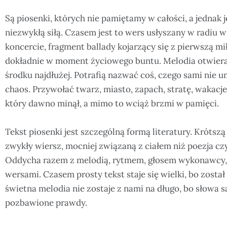
Są piosenki, których nie pamiętamy w całości, a jednak 
niezwykłą siłą. Czasem jest to wers usłyszany w radiu w
koncercie, fragment ballady kojarzący się z pierwszą miło
dokładnie w moment życiowego buntu. Melodia otwiera d
środku najdłużej. Potrafią nazwać coś, czego sami ni
chaos. Przywołać twarz, miasto, zapach, stratę, wakacje
który dawno minął, a mimo to wciąż brzmi w pamięci.
Tekst piosenki jest szczególną formą literatury. Krótsz
zwykły wiersz, mocniej związaną z ciałem niż poezja czy
Oddycha razem z melodią, rytmem, głosem wykonawcy, a
wersami. Czasem prosty tekst staje się wielki, bo zost
świetna melodia nie zostaje z nami na długo, bo słowa są
pozbawione prawdy.