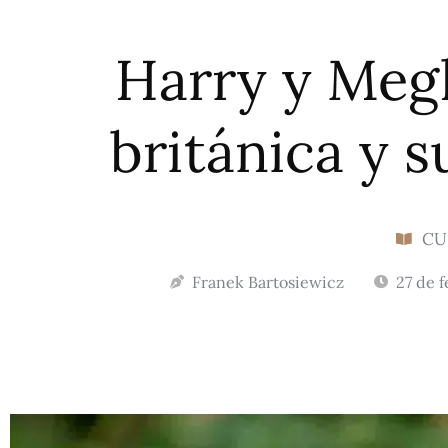
Harry y Megh
británica y s
CU
Franek Bartosiewicz
27 de 