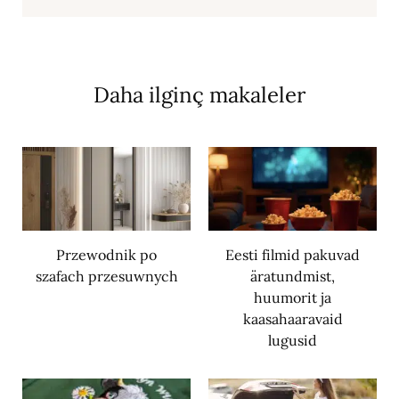
Daha ilginç makaleler
Przewodnik po
Eesti filmid pakuvad
szafach przesuwnych
äratundmist,
huumorit ja
kaasahaaravaid
lugusid