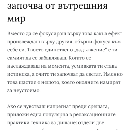
започва от вътрешния
мир
Вместо да се фокусираш върху това какъв ефект
произвеждаш върху другия, обърни фокуса към
себе си. Твоето единствено „задължение“ е ти
самият да се забавляваш. Когато се
наслаждаваш на момента, усмивката ти става
истинска, а очите ти започват да светят. Именно
това щастие е нещото, което околните намират
за неустоимо.
Ако се чувстваш напрегнат преди срещата,
приложи една популярна в релаксационните
практики техника за дишане: отдели две