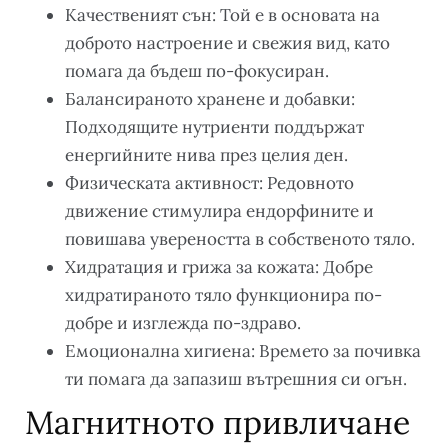
Качественият сън: Той е в основата на
доброто настроение и свежия вид, като
помага да бъдеш по-фокусиран.
Балансираното хранене и добавки:
Подходящите нутриенти поддържат
енергийните нива през целия ден.
Физическата активност: Редовното
движение стимулира ендорфините и
повишава увереността в собственото тяло.
Хидратация и грижа за кожата: Добре
хидратираното тяло функционира по-
добре и изглежда по-здраво.
Емоционална хигиена: Времето за почивка
ти помага да запазиш вътрешния си огън.
Магнитното привличане