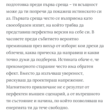
подготовка преди първа среща – тя всъщност
може да ти попречи да покажеш истинското си
аз. Първата среща често се възприема като
своеобразен изпит, на който трябва да
представиш перфектна версия на себе си. В
часовете преди събитието вероятно
преминаваш през вихър от избори: кои дрехи да
облечеш, каква прическа да направиш и какви
точно думи да подбереш. Истината обаче е, че
прекомерното старание често има обратен
ефект. Вместо да излъчваш увереност,
рискуваш да проектираш напрежение.
Магнитното привличане не е резултат от
перфектен външен сценарий, а от вътрешното
ти състояние и начина, по който позволяваш на
енергията ти да тече свободно.