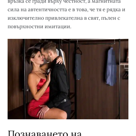
връзка се гради върху честност, а магнитната
сила на автентичността е в това, че тя е рядка и
изключително привлекателна в свят, пълен с
повърхностни имитации.
Познаването на