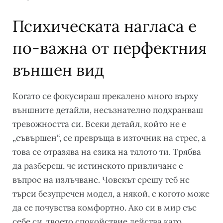
Психическата нагласа е
по-важна от перфектния
външен вид
Когато се фокусираш прекалено много върху
външните детайли, несъзнателно подхранваш
тревожността си. Всеки детайл, който не е
„съвършен“, се превръща в източник на стрес, а
това се отразява на езика на тялото ти. Трябва
да разбереш, че истинското привличане е
въпрос на излъчване. Човекът срещу теб не
търси безупречен модел, а някой, с когото може
да се почувства комфортно. Ако си в мир със
себе си, твоето спокойствие действа като