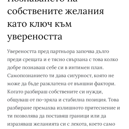
собствените желания
като ключ към
увереността
Увереността пред партньора започва дълго
преди срещата и е тясно свързана с това колко
добре познаваш себе си в интимен план.
Самопознанието ти дава сигурност, която не
може да бъде разклатена от външни фактори.
Когато разбираш собствените си нужди,
общуваш от по-зряла и стабилна позиция. Това
разбиране премахва излишното притеснение и
ти позволява да поставяш граници или да
изразяваш желанията си с лекота, което само