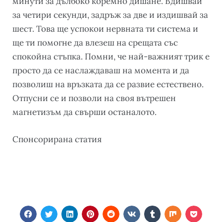
минути за дълбоко коремно дишане. Вдишвай
за четири секунди, задръж за две и издишвай за
шест. Това ще успокои нервната ти система и
ще ти помогне да влезеш на срещата със
спокойна стъпка. Помни, че най-важният трик е
просто да се наслаждаваш на момента и да
позволиш на връзката да се развие естествено.
Отпусни се и позволи на своя вътрешен
магнетизъм да свърши останалото.
Cпонсорирана статия