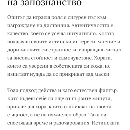
на запознанство
Опитът да играеш роля е сигурен път към
изграждане на дистанция. Автентичността е
качество, което се усеща интуитивно. Когато
показваш своите истински интереси, мнение и
дори малките си странности, изпращаш сигнал
за висока стойност и самочувствие. Хората,
които са уверени в собствената си кожа, не
изпитват нужда да се прикриват зад маски.
Този подход действа и като естествен филтър.
Като бъдеш себе си още от първите минути,
привличаш хора, които откликват на твоята
същност, а не на измислен образ. Така си
спестяваш време и разочарования. Истинската