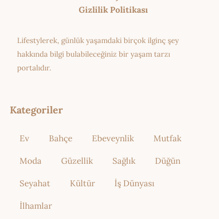
Gizlilik Politikası
Lifestylerek, günlük yaşamdaki birçok ilginç şey
hakkında bilgi bulabileceğiniz bir yaşam tarzı
portalıdır.
Kategoriler
Ev
Bahçe
Ebeveynlik
Mutfak
Moda
Güzellik
Sağlık
Düğün
Seyahat
Kültür
İş Dünyası
İlhamlar