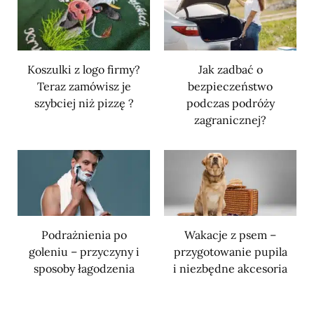
Koszulki z logo firmy?
Jak zadbać o
Teraz zamówisz je
bezpieczeństwo
szybciej niż pizzę ?
podczas podróży
zagranicznej?
Podrażnienia po
Wakacje z psem –
goleniu – przyczyny i
przygotowanie pupila
sposoby łagodzenia
i niezbędne akcesoria