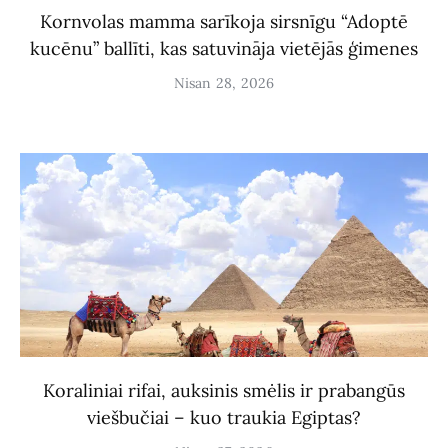
Kornvolas mamma sarīkoja sirsnīgu “Adoptē
kucēnu” ballīti, kas satuvināja vietējās ģimenes
Nisan 28, 2026
Koraliniai rifai, auksinis smėlis ir prabangūs
viešbučiai – kuo traukia Egiptas?