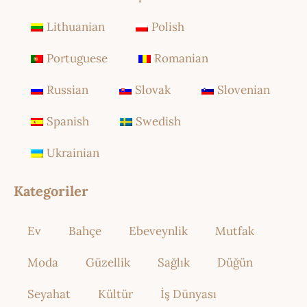
Lithuanian
Polish
Portuguese
Romanian
Russian
Slovak
Slovenian
Spanish
Swedish
Ukrainian
Kategoriler
Ev
Bahçe
Ebeveynlik
Mutfak
Moda
Güzellik
Sağlık
Düğün
Seyahat
Kültür
İş Dünyası