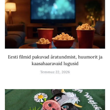
Eesti filmid pakuvad äratundmist, huumorit ja
kaasahaaravaid lugusid
Temmuz 22, 2026