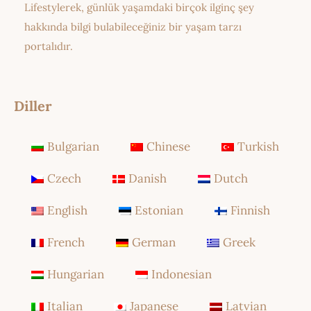
Lifestylerek, günlük yaşamdaki birçok ilginç şey
hakkında bilgi bulabileceğiniz bir yaşam tarzı
portalıdır.
Diller
Bulgarian
Chinese
Turkish
Czech
Danish
Dutch
English
Estonian
Finnish
French
German
Greek
Hungarian
Indonesian
Italian
Japanese
Latvian