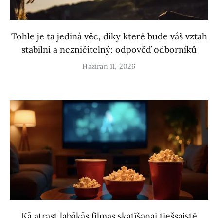
Tohle je ta jediná věc, díky které bude váš vztah
stabilní a nezničitelný: odpověď odborníků
Haziran 11, 2026
Kā atrast labākās filmas skatīšanai tiešsaistē