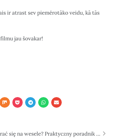
is ir atrast sev piemērotāko veidu, kā tās
filmu jau šovakar!
Jak ubrać się na wesele? Praktyczny poradnik dla gości