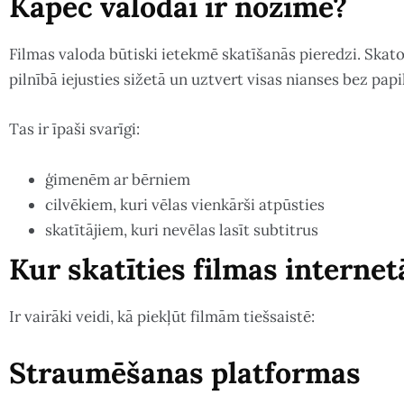
Kāpēc valodai ir nozīme?
Filmas valoda būtiski ietekmē skatīšanās pieredzi. Skat
pilnībā iejusties sižetā un uztvert visas nianses bez papi
Tas ir īpaši svarīgi:
ģimenēm ar bērniem
cilvēkiem, kuri vēlas vienkārši atpūsties
skatītājiem, kuri nevēlas lasīt subtitrus
Kur skatīties filmas internet
Ir vairāki veidi, kā piekļūt filmām tiešsaistē:
Straumēšanas platformas