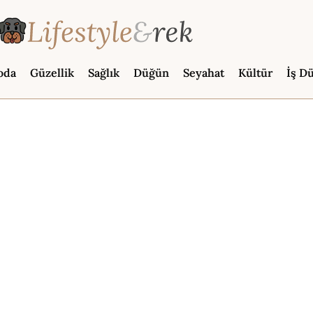
oda
Güzellik
Sağlık
Düğün
Seyahat
Kültür
İş D