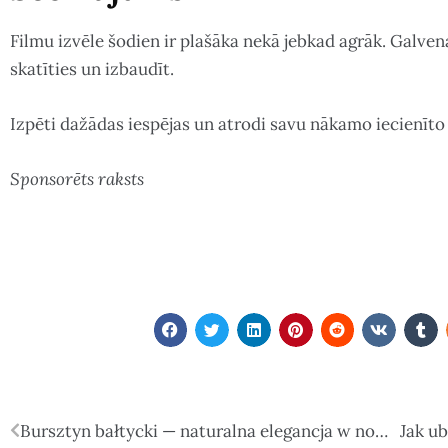
Filmu izvēle šodien ir plašāka nekā jebkad agrāk. Galvena
skatīties un izbaudīt.
Izpēti dažādas iespējas un atrodi savu nākamo iecienīto 
Sponsorēts raksts
Bursztyn bałtycki — naturalna elegancja w nowoczesnym wydaniu