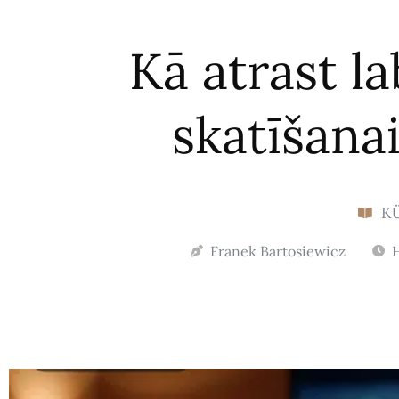
Kā atrast l
skatīšanai
K
Franek Bartosiewicz
H