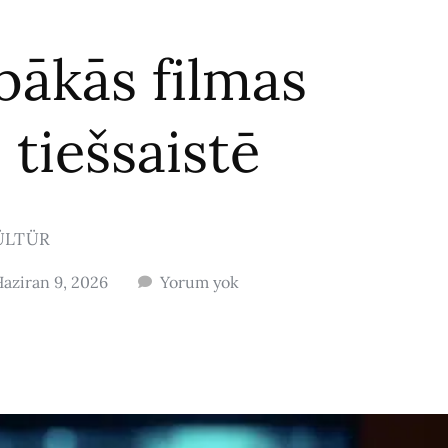
abākās filmas
 tiešsaistē
ÜLTÜR
aziran 9, 2026
Yorum yok