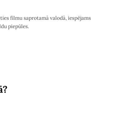
oties filmu saprotamā valodā, iespējams
ldu piepūles.
ā?