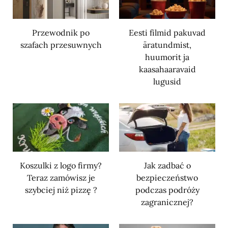
Przewodnik po
Eesti filmid pakuvad
szafach przesuwnych
äratundmist,
huumorit ja
kaasahaaravaid
lugusid
Koszulki z logo firmy?
Jak zadbać o
Teraz zamówisz je
bezpieczeństwo
szybciej niż pizzę ?
podczas podróży
zagranicznej?