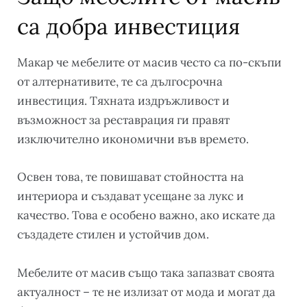
са добра инвестиция
Макар че мебелите от масив често са по-скъпи
от алтернативите, те са дългосрочна
инвестиция. Тяхната издръжливост и
възможност за реставрация ги правят
изключително икономични във времето.
Освен това, те повишават стойността на
интериора и създават усещане за лукс и
качество. Това е особено важно, ако искате да
създадете стилен и устойчив дом.
Мебелите от масив също така запазват своята
актуалност – те не излизат от мода и могат да