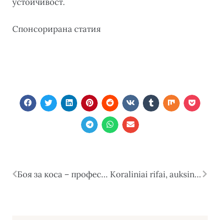
устойчивост.
Спонсорирана статия
Боя за коса – професионалният избор за дълготраен цвят и здрава коса
Koraliniai rifai, auksinis smėlis ir prabangūs viešbučiai – kuo traukia Egiptas?