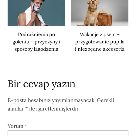
Podrażnienia po
Wakacje z psem –
goleniu – przyczyny i
przygotowanie pupila
sposoby łagodzenia
i niezbędne akcesoria
Bir cevap yazın
E-posta hesabınız yayımlanmayacak.
Gerekli
alanlar
*
ile işaretlenmişlerdir
Yorum
*