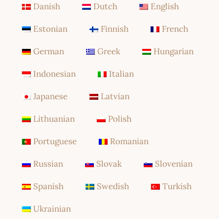
Danish
Dutch
English
Estonian
Finnish
French
German
Greek
Hungarian
Indonesian
Italian
Japanese
Latvian
Lithuanian
Polish
Portuguese
Romanian
Russian
Slovak
Slovenian
Spanish
Swedish
Turkish
Ukrainian