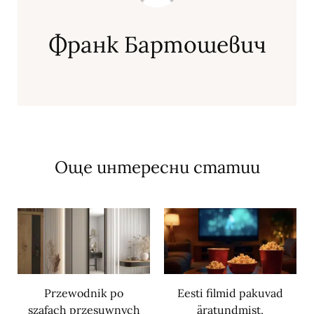
Франк Бартошевич
Още интересни статии
Przewodnik po
Eesti filmid pakuvad
szafach przesuwnych
äratundmist,