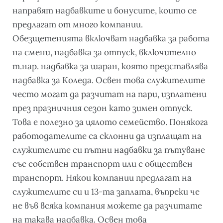
направят надбавките и бонусите, които се
предлагат от много компании.
Обезщетенията включват надбавка за работа
на смени, надбавка за отпуск, включително
т.нар. надбавка за шаран, която представлява
надбавка за Коледа. Освен това служителите
често могат да разчитат на пари, изплатени
през празничния сезон като зимен отпуск.
Това е полезно за цялото семейство. Понякога
работодателите са склонни да изплащат на
служителите си пътни надбавки за пътуване
със собствен транспорт или с обществен
транспорт. Някои компании предлагат на
служителите си и 13-та заплата, въпреки че
не във всяка компания можете да разчитате
на такава надбавка. Освен това