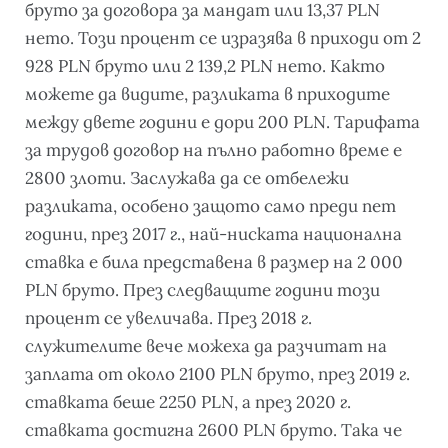
бруто за договора за мандат или 13,37 PLN
нето. Този процент се изразява в приходи от 2
928 PLN бруто или 2 139,2 PLN нето. Както
можете да видите, разликата в приходите
между двете години е дори 200 PLN. Тарифата
за трудов договор на пълно работно време е
2800 злоти. Заслужава да се отбележи
разликата, особено защото само преди пет
години, през 2017 г., най-ниската национална
ставка е била представена в размер на 2 000
PLN бруто. През следващите години този
процент се увеличава. През 2018 г.
служителите вече можеха да разчитат на
заплата от около 2100 PLN бруто, през 2019 г.
ставката беше 2250 PLN, а през 2020 г.
ставката достигна 2600 PLN бруто. Така че