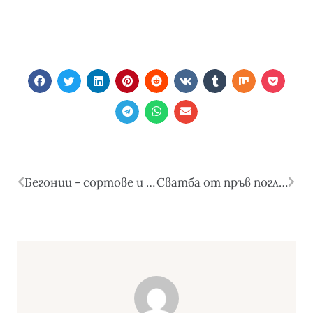
Бегонии - сортове и култивари
Сватба от пръв поглед - водеща програма на TVN