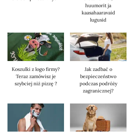
huumorit ja
kaasahaaravaid
lugusid
Koszulki z logo firmy?
Jak zadbać o
Teraz zamówisz je
bezpieczeństwo
szybciej niż pizzę ?
podczas podróży
zagranicznej?