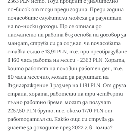
2363 PLN нето. Този процент е значително
по-висок от този преди година. Преди година
почасовите служители можеха да разчитат
на по-ниски доходи. Що се отнася до
наемането на работа въз основа на договор за
мандат, струва си да се знае, че почасовата
ставка също е 13,91 PLN, т.е. при преобразуване
в 160 часа работа на месец - 2363 PLN. Хората,
които работят на половин работен ден, т.е.
80 часа месечно, могат да разчитат на
възнаграждение в размер на 1 181 PLN. От друга
страна, хората, работещи на три четвърти
пълно работно време, могат да получат
2257,50 PLN бруто, т.е. около 1770 PLN от
работодателя си. Какво още си струва да
знаете за доходите през 2022 г. в Полша?