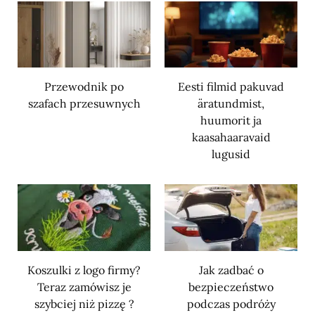
Przewodnik po
Eesti filmid pakuvad
szafach przesuwnych
äratundmist,
huumorit ja
kaasahaaravaid
lugusid
Koszulki z logo firmy?
Jak zadbać o
Teraz zamówisz je
bezpieczeństwo
szybciej niż pizzę ?
podczas podróży